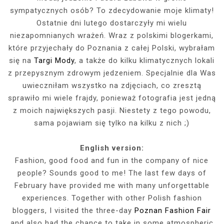
sympatycznych osób? To zdecydowanie moje klimaty!
Ostatnie dni lutego dostarczyły mi wielu
niezapomnianych wrażeń. Wraz z polskimi blogerkami,
które przyjechały do Poznania z całej Polski, wybrałam
się na
Targi Mody
, a także do kilku klimatycznych lokali
z przepysznym zdrowym jedzeniem. Specjalnie dla Was
uwieczniłam wszystko na zdjęciach, co zresztą
sprawiło mi wiele frajdy, ponieważ fotografia jest jedną
z moich największych pasji. Niestety z tego powodu,
sama pojawiam się tylko na kilku z nich ;)
English version:
Fashion, good food and fun in the company of nice
people? Sounds good to me! The last few days of
February have provided me with many unforgettable
experiences. Together with other Polish fashion
bloggers, I visited the three-day
Poznan Fashion Fair
and also had the chance to take in some atmospheric