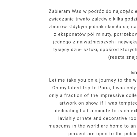
EVENTS
Zabieram Was w podróż do najczęście
zwiedzanie trwało zaledwie kilka god
SZARY TOP, K
INSIDE HER F
BIAŁY SPOR
GDZIE POW
BUDUAROWE SES
SENSUAL 
SPÓDNICZ
CZARNE L
zbiorów. Gdybym jednak skusiła się n
GRANATOWY T-S
RAJSTOPY I SZP
WYKORZYSTAN
z eksponatów pół minuty, potrzebo
KTÓRYMI PRAG
AI
jednego z najważniejszych i najwi
PODZ
tysięcy dzieł sztuki, spośród któr
(reszta zna
En
Let me take you on a journey to the w
On my latest trip to Paris, I was onl
only a fraction of the impressive coll
artwork on show, if I was tempted
dedicating half a minute to each ex
lavishly ornate and decorative ro
museums in the world are home to an a
percent are open to the publi