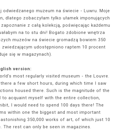
j odwiedzanego muzeum na świecie - Luwru. Moje
zin, dlatego zobaczyłam tylko ułamek imponujących
RÓTKA SKÓRZANA
RAME - MY NEW
TOWY STANIK,
STAJĄ MOJE
RÓŻOWY SWETER Z DEKOLTEM,
MY 34TH BIRTHDAY! FEELING
NIEZNANE OBLICZE LUWRU:
WIZYTA W POZNAŃSKIEJ
JAKIEGO SZA
WIZYTA W KU
2025 - THE
CZERWONA
JE + 100 ZŁ DO
PHOTOBOOK
KA, CZARNE
EGGINSY I
PRACOWNI FRYZJERSKIEJ CUT
SZARA SPÓDNICZKA I CZARNE
DLACZEGO MONA LISA STAŁA
MORE ME THAN EVER :)
FALBANAMI, C
CZYM MALUJĘ
PHOTOS ON 
LAFAYETT
a zapoznanie z całą kolekcją, poświęcając każdemu
HIRT Z NAPISEM
ILKI + PIOSENKI,
IA W SERWISIE
RAJSTOPY + PIOSENKI, KTÓRYMI
SIĘ SŁAWNA I KOGO ZASTĄPIŁA
CUT
I SZPILKI + P
WŁOSY? PRO
EKSKLUZYW
wałabym na to stu dni! Bogato zdobione wnętrza
NĘ SIĘ Z WAMI
RBNB
PRAGNĘ SIĘ Z WAMI PODZIELIĆ
WENUS Z MILO?
PRAGNĘ SIĘ Z
NIEZAPOMNI
POL
ększych muzeów na świecie gromadzą bowiem 350
IELIĆ
PANORAM
ych zwiedzającym udostępniono raptem 10 procent
jduje się w magazynach).
glish version:
orld’s most regularly visited museum - the Louvre.
y there a few short hours, during which time I saw
ections housed there. Such is the magnitude of the
 to acquaint myself with the entire collection,
hibit, I would need to spend 100 days there! The
oms within one the biggest and most important
stonishing 350,000 works of art, of which just 10
c. The rest can only be seen in magazines.