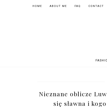
HOME
ABOUT ME
FAQ
CONTACT
FASHI
OUTFITS
POLAND
FITNESS
MUSIC
SPORTY OUTFITS
EUROPE
BOOKS
TIPS
Nieznane oblicze Luw
SHOPPING
BEAUTY
EVENTS
ASIA
się sławna i kogo
INSTAGRAM MIX
PHOTOGRAPHY