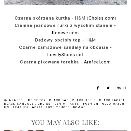
Czarna skórzana kurtka
- H&M (
Choies.com
)
Ciemne jeansowe rurki z wysokim stanem
-
Romwe.com
Beżowy obcisły top
- H&M
Czarne zamszowe sandały na obcasie
-
LovelyShoes.net
Czarna pikowana torebka
-
Arafeel.com
11
ARAFEEL
,
BEIGE TOP
,
BLACK BAG
,
BLACK HEELS
,
BLACK JACKET
,
BLACK SANDALS
,
CHOIES
,
DENIM PANTS
,
FASHION
,
GOLD WATCH
,
HM
,
LEATHER JACKET
,
LOVELYSHOES
,
ROMWE
YOU MAY ALSO LIKE: