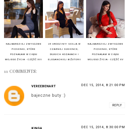
NAJBARDZIEJ ZMYSŁOWE
25 URODZINY! SESJA W
NAJBARDZIEJ ZMYSŁOWE
PIOSENKI, KTÓRE
CZARNEJ SUKIENCE,
PIOSENKI, KTÓRE
POZNAŁAM W CIĄGU
DŁUGICH KOZAKACH I
POZNAŁAM W CIĄGU
MOJEGO ŻYCIA - CZĘŚĆ XVI
ELEGANCKIEJ BIŻUTERII
MOJEGO ŻYCIA - CZĘŚĆ XV
11 COMMENTS:
DEC 15, 2014, 8:21:00 PM
VEREEBENART
bajeczne buty :)
REPLY
DEC 15, 2014, 8:30:00 PM
KINGA