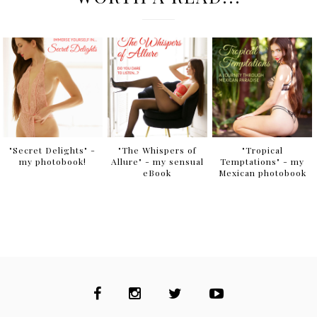
"Secret Delights" -
"The Whispers of
"Tropical
my photobook!
Allure" - my sensual
Temptations" - my
eBook
Mexican photobook