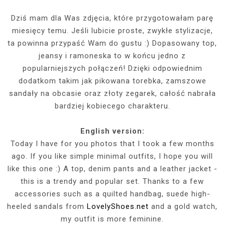
Dziś mam dla Was zdjęcia, które przygotowałam parę
miesięcy temu. Jeśli lubicie proste, zwykłe stylizacje,
ta powinna przypaść Wam do gustu :) Dopasowany top,
jeansy i ramoneska to w końcu jedno z
popularniejszych połączeń! Dzięki odpowiednim
dodatkom takim jak pikowana torebka, zamszowe
sandały na obcasie oraz złoty zegarek, całość nabrała
bardziej kobiecego charakteru.
English version:
Today I have for you photos that I took a few months
ago. If you like simple minimal outfits, I hope you will
like this one :) A top, denim pants and a leather jacket -
this is a trendy and popular set. Thanks to a few
accessories such as a quilted handbag, suede high-
heeled sandals from
LovelyShoes.net
and a gold watch,
my outfit is more feminine.