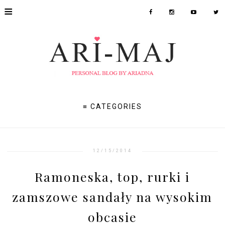
≡
≡ CATEGORIES
12/15/2014
Ramoneska, top, rurki i
zamszowe sandały na wysokim
obcasie