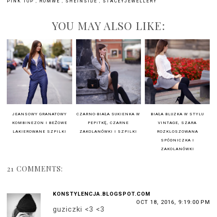
PINK TOP
,
ROMWE
,
SHEINSIDE
,
STACEYJEWELLERY
YOU MAY ALSO LIKE:
JEANSOWY GRANATOWY
CZARNO-BIAŁA SUKIENKA W
BIAŁA BLUZKA W STYLU
KOMBINEZON I BEŻOWE
PEPITKĘ, CZARNE
VINTAGE, SZARA
LAKIEROWANE SZPILKI
ZAKOLANÓWKI I SZPILKI
ROZKLOSZOWANA
SPÓDNICZKA I
ZAKOLANÓWKI
21 COMMENTS:
KONSTYLENCJA.BLOGSPOT.COM
OCT 18, 2016, 9:19:00 PM
guziczki <3 <3