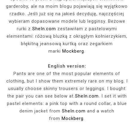
garderoby, ale na moim blogu pojawiają się wyjątkowo
rzadko. Jeśli już się na jakieś decyduję, najczęściej
wybieram dopasowane modele lub legginsy. Beżowe
rurki z
SheIn.com
zestawiłam z pastelowymi
elementami: różową bluzką z okrągłym kołnierzykiem,
błękitną jeansową kurtką oraz zegarkiem
marki
Mockberg
.
English version:
Pants are one of the most popular elements of
clothing, but I show them extremely rare on my blog. I
usually choose skinny trousers or leggings. I bought
the pair you can see below at
SheIn.com
. I set it with
pastel elements: a pink top with a round collar, a blue
denim jacket from
SheIn.com
and a watch
from
Mockberg
.