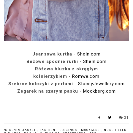
Jeansowa kurtka
-
SheIn.com
Beżowe spodnie rurki
-
SheIn.com
Różowa bluzka z okrąglym
kołnierzykiem
-
Romwe.com
Srebrne kolczyki z perłami
-
StaceyJewellery.com
Zegarek na szarym pasku
-
Mockberg.com
21
DENIM JACKET
,
FASHION
,
LEGGINGS
,
MOCKBERG
,
NUDE HEELS
,