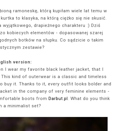
bioną ramoneskę, którą kupiłam wiele lat temu w
kurtka to klasyka, na którą ciężko się nie skusić.
RÓTKA SKÓRZANA
RAME - MY NEW
TOWY STANIK,
STAJĄ MOJE
RÓŻOWY SWETER Z DEKOLTEM,
MY 34TH BIRTHDAY! FEELING
NIEZNANE OBLICZE LUWRU:
WIZYTA W POZNAŃSKIEJ
JAKIEGO SZA
WIZYTA W KU
2025 - THE
CZERWONA
JE + 100 ZŁ DO
PHOTOBOOK
KA, CZARNE
EGGINSY I
PRACOWNI FRYZJERSKIEJ CUT
SZARA SPÓDNICZKA I CZARNE
DLACZEGO MONA LISA STAŁA
MORE ME THAN EVER :)
FALBANAMI, C
CZYM MALUJĘ
PHOTOS ON 
LAFAYETT
era wyjątkowego, drapieżnego charakteru :) Dziś
HIRT Z NAPISEM
ILKI + PIOSENKI,
IA W SERWISIE
RAJSTOPY + PIOSENKI, KTÓRYMI
SIĘ SŁAWNA I KOGO ZASTĄPIŁA
CUT
I SZPILKI + P
WŁOSY? PRO
EKSKLUZYW
dzo kobiecych elementów - dopasowanej szarej
NĘ SIĘ Z WAMI
RBNB
PRAGNĘ SIĘ Z WAMI PODZIELIĆ
WENUS Z MILO?
PRAGNĘ SIĘ Z
NIEZAPOMNI
POL
ygodnych botków na słupku. Co sądzicie o takim
IELIĆ
PANORAM
istycznym zestawie?
glish version:
 I wear my favorite black leather jacket, that I
This kind of outerwear is a classic and timeless
o buy it. Thanks to it, every outfit looks bolder and
jacket in the company of very feminine elements -
comfortable boots from
Darbut.pl
. What do you think
h a minimalist set?