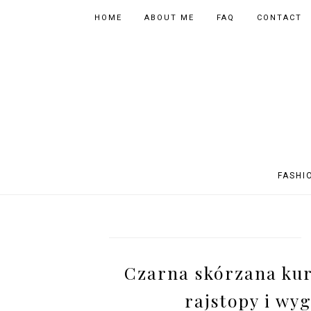
HOME
ABOUT ME
FAQ
CONTACT
FASHI
OUTFITS
POLAND
FITNESS
MUSIC
SPORTY OUTFITS
EUROPE
BOOKS
TIPS
Czarna skórzana kur
SHOPPING
BEAUTY
EVENTS
ASIA
rajstopy i wy
INSTAGRAM MIX
PHOTOGRAPHY