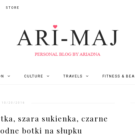
STORE
ON
CULTURE
TRAVELS
FITNESS & BE
10/20/2016
tka, szara sukienka, czarne
godne botki na słupku