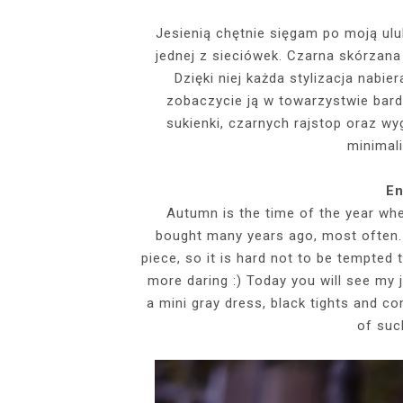
EVENTS
Jesienią chętnie sięgam po moją ulu
jednej z sieciówek. Czarna skórzana 
SZARY TOP, K
INSIDE HER F
BIAŁY SPOR
GDZIE POW
BUDUAROWE SES
SENSUAL 
SPÓDNICZ
CZARNE L
Dzięki niej każda stylizacja nabi
GRANATOWY T-S
RAJSTOPY I SZP
WYKORZYSTAN
zobaczycie ją w towarzystwie bar
KTÓRYMI PRAG
AI
sukienki, czarnych rajstop oraz w
PODZ
minimal
En
Autumn is the time of the year when
bought many years ago, most often. 
piece, so it is hard not to be tempted t
more daring :) Today you will see my 
a mini gray dress, black tights and 
of suc