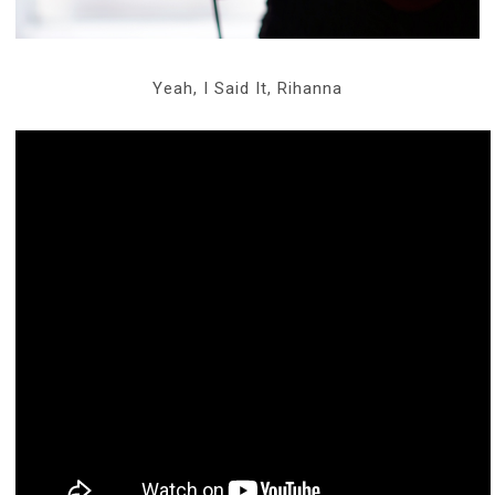
Yeah, I Said It, Rihanna