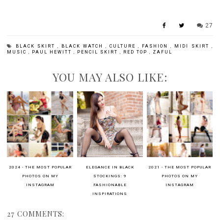
27
BLACK SKIRT
,
BLACK WATCH
,
CULTURE
,
FASHION
,
MIDI SKIRT
,
MUSIC
,
PAUL HEWITT
,
PENCIL SKIRT
,
RED TOP
,
ZAFUL
YOU MAY ALSO LIKE:
2024 - THE MOST POPULAR
ELEGANCE IN BLACK
2021 - THE MOST POPULAR
PHOTOS ON MY
STOCKINGS: 9
PHOTOS ON MY
INSTAGRAM
FASHIONABLE
INSTAGRAM
INSPIRATIONS
27 COMMENTS: