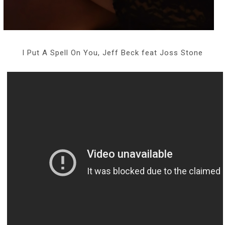
I Put A Spell On You, Jeff Beck feat Joss Stone