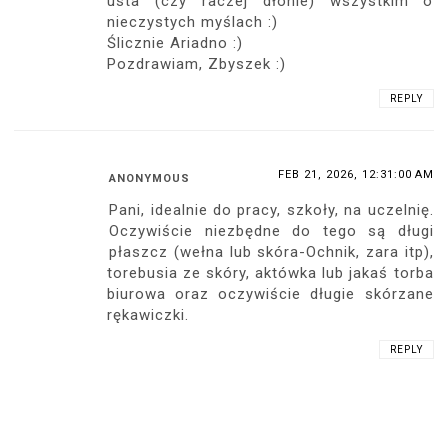
usta (czy raczej dłonie) wszystkim o
nieczystych myślach :)
Ślicznie Ariadno :)
Pozdrawiam, Zbyszek :)
REPLY
FEB 21, 2026, 12:31:00 AM
ANONYMOUS
Pani, idealnie do pracy, szkoły, na uczelnię.
Oczywiście niezbędne do tego są długi
płaszcz (wełna lub skóra-Ochnik, zara itp),
torebusia ze skóry, aktówka lub jakaś torba
biurowa oraz oczywiście długie skórzane
rękawiczki.
REPLY