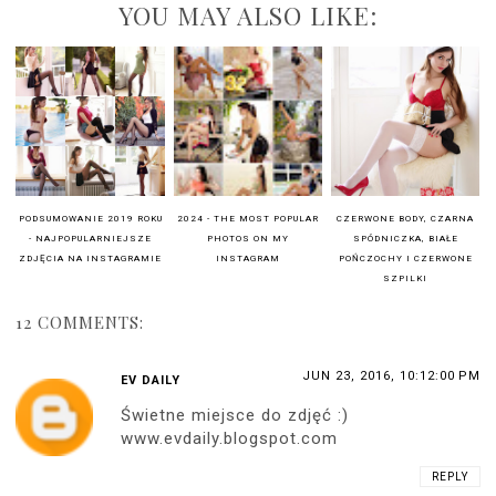
YOU MAY ALSO LIKE:
PODSUMOWANIE 2019 ROKU
2024 - THE MOST POPULAR
CZERWONE BODY, CZARNA
- NAJPOPULARNIEJSZE
PHOTOS ON MY
SPÓDNICZKA, BIAŁE
ZDJĘCIA NA INSTAGRAMIE
INSTAGRAM
POŃCZOCHY I CZERWONE
SZPILKI
12 COMMENTS:
JUN 23, 2016, 10:12:00 PM
EV DAILY
Świetne miejsce do zdjęć :)
www.evdaily.blogspot.com
REPLY