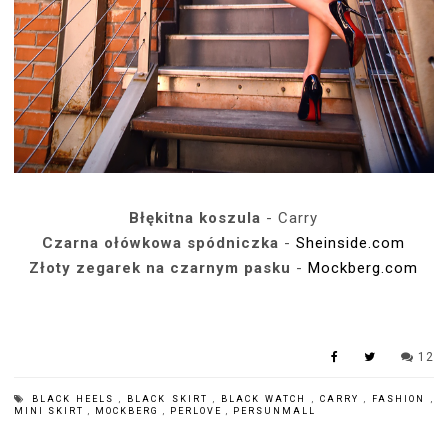
Błękitna koszula
- Carry
Czarna ołówkowa spódniczka
-
Sheinside.com
Złoty zegarek na czarnym pasku
-
Mockberg.com
12
BLACK HEELS
,
BLACK SKIRT
,
BLACK WATCH
,
CARRY
,
FASHION
,
MINI SKIRT
,
MOCKBERG
,
PERLOVE
,
PERSUNMALL