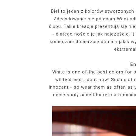
EVENTS
Biel to jeden z kolorów stworzonych 
Zdecydowanie nie polecam Wam odkł
SZARY TOP, K
INSIDE HER F
BIAŁY SPOR
GDZIE POW
BUDUAROWE SES
SENSUAL 
SPÓDNICZ
CZARNE L
ślubu. Takie kreacje prezentują się ni
GRANATOWY T-S
RAJSTOPY I SZP
WYKORZYSTAN
- dlatego noście je jak najczęściej :
KTÓRYMI PRAG
AI
koniecznie dobierzcie do nich jakiś w
PODZ
ekstrema
En
White is one of the best colors for 
white dress... do it now! Such clot
innocent - so wear them as often as you
necessarily added thereto a feminine