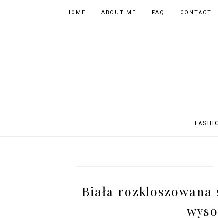
HOME
ABOUT ME
FAQ
CONTACT
FASHI
OUTFITS
POLAND
FITNESS
MUSIC
SPORTY OUTFITS
EUROPE
BOOKS
TIPS
Biała rozkloszowana 
SHOPPING
BEAUTY
EVENTS
ASIA
wyso
INSTAGRAM MIX
PHOTOGRAPHY