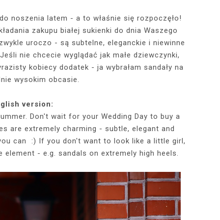
do noszenia latem - a to właśnie się rozpoczęło!
adania zakupu białej sukienki do dnia Waszego
RÓTKA SKÓRZANA
RAME - MY NEW
TOWY STANIK,
STAJĄ MOJE
RÓŻOWY SWETER Z DEKOLTEM,
MY 34TH BIRTHDAY! FEELING
NIEZNANE OBLICZE LUWRU:
WIZYTA W POZNAŃSKIEJ
JAKIEGO SZA
WIZYTA W KU
2025 - THE
CZERWONA
JE + 100 ZŁ DO
PHOTOBOOK
KA, CZARNE
EGGINSY I
PRACOWNI FRYZJERSKIEJ CUT
SZARA SPÓDNICZKA I CZARNE
DLACZEGO MONA LISA STAŁA
MORE ME THAN EVER :)
FALBANAMI, C
CZYM MALUJĘ
PHOTOS ON 
LAFAYETT
ezwykle uroczo - są subtelne, eleganckie i niewinne
HIRT Z NAPISEM
ILKI + PIOSENKI,
IA W SERWISIE
RAJSTOPY + PIOSENKI, KTÓRYMI
SIĘ SŁAWNA I KOGO ZASTĄPIŁA
CUT
I SZPILKI + P
WŁOSY? PRO
EKSKLUZYW
) Jeśli nie chcecie wyglądać jak małe dziewczynki,
NĘ SIĘ Z WAMI
RBNB
PRAGNĘ SIĘ Z WAMI PODZIELIĆ
WENUS Z MILO?
PRAGNĘ SIĘ Z
NIEZAPOMNI
POL
yrazisty kobiecy dodatek - ja wybrałam sandały na
IELIĆ
PANORAM
lnie wysokim obcasie.
glish version:
summer. Don't wait for your Wedding Day to buy a
hes are extremely charming - subtle, elegant and
 can :) If you don't want to look like a little girl,
 element - e.g. sandals on extremely high heels.