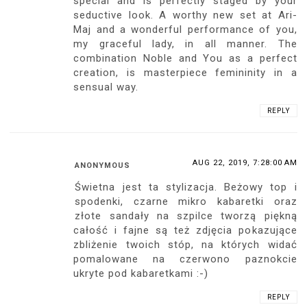
special and is perfectly staged by your
seductive look. A worthy new set at Ari-
Maj and a wonderful performance of you,
my graceful lady, in all manner. The
combination Noble and You as a perfect
creation, is masterpiece femininity in a
sensual way.
REPLY
AUG 22, 2019, 7:28:00 AM
ANONYMOUS
Świetna jest ta stylizacja. Beżowy top i
spodenki, czarne mikro kabaretki oraz
złote sandały na szpilce tworzą piękną
całość i fajne są też zdjęcia pokazujące
zbliżenie twoich stóp, na których widać
pomalowane na czerwono paznokcie
ukryte pod kabaretkami :-)
REPLY