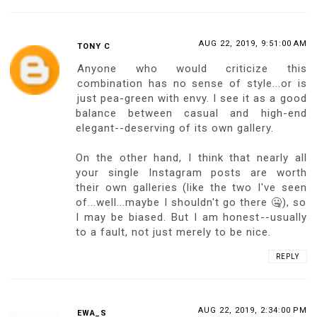
AUG 22, 2019, 9:51:00 AM
TONY C
Anyone who would criticize this
combination has no sense of style...or is
just pea-green with envy. I see it as a good
balance between casual and high-end
elegant--deserving of its own gallery.
On the other hand, I think that nearly all
your single Instagram posts are worth
their own galleries (like the two I've seen
of...well...maybe I shouldn't go there 🤐), so
I may be biased. But I am honest--usually
to a fault, not just merely to be nice.
REPLY
AUG 22, 2019, 2:34:00 PM
EWA_S