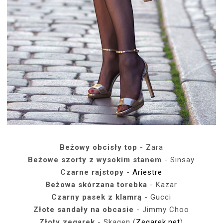
Beżowy obcisły top
- Zara
Beżowe szorty z wysokim stanem
- Sinsay
Czarne rajstopy
-
Ariestre
Beżowa skórzana torebka
- Kazar
Czarny pasek z klamrą
- Gucci
Złote sandały na obcasie
- Jimmy Choo
Złoty zegarek
- Skagen (
Zegarek.net
)