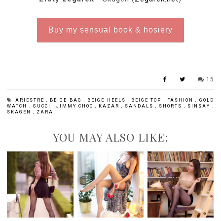
Buy my sensual book & hosiery
15
ARIESTRE
,
BEIGE BAG
,
BEIGE HEELS
,
BEIGE TOP
,
FASHION
,
GOLD
WATCH
,
GUCCI
,
JIMMY CHOO
,
KAZAR
,
SANDALS
,
SHORTS
,
SINSAY
,
SKAGEN
,
ZARA
YOU MAY ALSO LIKE: