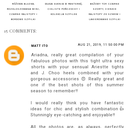
RÓŻOWA BLUZKA,
DŁUGA SUKNIA W PANTERKĘ,
BEŻOWY TOP, CZARNE
ROZKLOSZOWANA MINI,
CIELISTE POŃCZOCHY I
SZORTY, CIENKIE
CZARNE RAJSTOPY I
KOLEKCJA SZPILEK
RAJSTOPY ZE SZWEM I
BORDOWE SZPILKI
LAKIEROWANE SZPILKI
15 COMMENTS:
AUG 21, 2019, 11:50:00 PM
MATT ITO
Ariadna, really great compilation of your
fabulous photos with this tight ultra sexy
shorts with your sensual Ariestte tights
and J. Choo heels combined with your
gorgeous accessories 😍 Really great and
one if the best shots of this summer
season to remember‼️
I would really think you have fantastic
ideas for chic and stylish combination👍
Stunningly eye-catching and enjoyable‼️
All the photos are, as always, perfectly