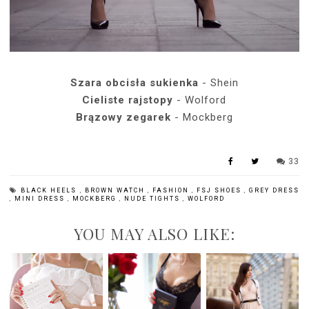
Szara obcisła sukienka
- Shein
Cieliste rajstopy
- Wolford
Brązowy zegarek
- Mockberg
33
BLACK HEELS
,
BROWN WATCH
,
FASHION
,
FSJ SHOES
,
GREY DRESS
,
MINI DRESS
,
MOCKBERG
,
NUDE TIGHTS
,
WOLFORD
YOU MAY ALSO LIKE: