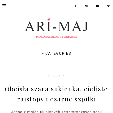
≡
≡ CATEGORIES
3/12/2018
Obcisła szara sukienka, cieliste
rajstopy i czarne szpilki
Jedna z moich ulubionych zeszłorocznych sesji