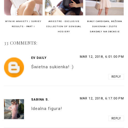
WYNIKI ANKIETY / SURVEY
ARIESTRE - EXCLUSIVE
BIAŁY CARDIGAN, BEŻOWA
RESULTS - PART I
COLLECTION OF SENSUAL
SUKIENKA I ZŁOTE
HOSIERY
SANDAŁY NA OBCASIE
33 COMMENTS:
MAR 12, 2018, 6:01:00 PM
EV DAILY
Świetna sukienka! :)
REPLY
MAR 12, 2018, 6:17:00 PM
SABINA S.
Idealna figura!
REPLY