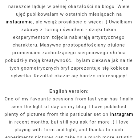
nareszcie ląduje w pełnej okazałości na blogu. Wiele
ujęć publikowałam w ostatnich miesiącach na
instagramie
, ale wciąż prosiliście o więcej :) Uwielbiam
zabawy z formą i światłem - dzięki takim
eksperymentom zdjęcia nabierają artystycznego
charakteru. Masywne prostopadłościany otulone
promieniami zachodzącego sierpniowego słońca
pobudziły moją kreatywność... byłam ciekawa jak na tle
tych geometrycznych brył zaprezentuje się kobieca
sylwetka. Rezultat okazał się bardzo interesujący!
English version:
One of my favourite sessions from last year has finally
seen the light of day on my blog. I have published
plenty of pictures from this particular set on
Instagram
in recent months, but still you ask for more :) I love
playing with form and light, and thanks to such
experiments pictures can take on a much more artistic