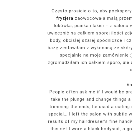
EVENTS
Często prosicie o to, aby poeksper
fryzjera
zaowocowała małą przemia
SZARY TOP, K
INSIDE HER F
BIAŁY SPOR
GDZIE POW
BUDUAROWE SES
SENSUAL 
SPÓDNICZ
CZARNE L
lokówka, pianka i lakier - z salonu
GRANATOWY T-S
RAJSTOPY I SZP
WYKORZYSTAN
uwiecznić na całkiem sporej ilości zdj
KTÓRYMI PRAG
AI
body, obcisłej szarej spódniczce i 
PODZ
bazę zestawiłam z wykonaną ze skóry
specjalnie na moje zamówienie :
zgromadziłam ich całkiem sporo, ale do
En
People often ask me if I would be pre
take the plunge and change things a l
trimming the ends, he used a curling 
special... I left the salon with subtle 
results of my hairdresser’s fine han
this set I wore a black bodysuit, a gre