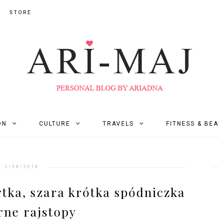
STORE
ON
CULTURE
TRAVELS
FITNESS & BE
3/08/2018
tka, szara krótka spódniczka
rne rajstopy