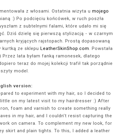
ymentowała z włosami. Ostatnia wizyta u
mojego
ną :) Po podcięciu końcówek, w ruch poszła
RÓTKA SKÓRZANA
RAME - MY NEW
TOWY STANIK,
STAJĄ MOJE
RÓŻOWY SWETER Z DEKOLTEM,
MY 34TH BIRTHDAY! FEELING
NIEZNANE OBLICZE LUWRU:
WIZYTA W POZNAŃSKIEJ
JAKIEGO SZA
WIZYTA W KU
2025 - THE
CZERWONA
JE + 100 ZŁ DO
PHOTOBOOK
KA, CZARNE
EGGINSY I
PRACOWNI FRYZJERSKIEJ CUT
SZARA SPÓDNICZKA I CZARNE
DLACZEGO MONA LISA STAŁA
MORE ME THAN EVER :)
FALBANAMI, C
CZYM MALUJĘ
PHOTOS ON 
LAFAYETT
 wyszłam z subtelnymi falami, które udało mi się
HIRT Z NAPISEM
ILKI + PIOSENKI,
IA W SERWISIE
RAJSTOPY + PIOSENKI, KTÓRYMI
SIĘ SŁAWNA I KOGO ZASTĄPIŁA
CUT
I SZPILKI + P
WŁOSY? PRO
EKSKLUZYW
ęć. Dziś dzielę się pierwszą stylizacją - w czarnym
NĘ SIĘ Z WAMI
RBNB
PRAGNĘ SIĘ Z WAMI PODZIELIĆ
WENUS Z MILO?
PRAGNĘ SIĘ Z
NIEZAPOMNI
POL
czarnych kryjących rajstopach. Prostą dopasowaną
IELIĆ
PANORAM
 kurtką ze sklepu
LeatherSkinShop.com
. Powstała
) Przez lata byłam fanką ramonesek, dlatego
piero teraz do mojej kolekcji trafił tak porządnie
uszyty model.
glish version:
pared to experiment with my hair, so I decided to
ittle on my latest visit to my hairdresser :) After
iron, foam and varnish to create something really
waves in my hair, and I couldn’t resist capturing the
diwork on camera. To complement my new look, for
y skirt and plain tights. To this, I added a leather