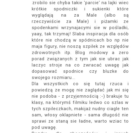
zrobilo sie chyba takie 'parcie' na lajki wiec
krótkie spodniczki i sukienki które
wyglądają na za Male (albo są
rzeczywiście za Male) i piżamki ze
spodenkami wrzynajacymi sie w pośladki,
yaay, tak trzymaj! Slaba inspiracja dla osób
które nie chodzą w spódnicach bo np nie
maja figury, nie noszą szpilek ze względów
zdrowotnych itp. Blog modowy a zero
porad związanych z tym jak sie ubrac jak
laczyc stroje na co zwracać uwagę jak
dopasować spodnice czy bluzke do
swojego rozmiaru...
Dla wszystkich co się tutaj rzuca i
powiedzą ze mogę nie zaglądać jak mi się
nie podoba - z przyjemnością :-) brakuje tu
klasy, na którymś filmiku ledwo co szlas w
tych szpileczkach, makijaż nudny ciagle ten
sam, włosy oklapniete - sama długość nie
sprawi ze staną sie ładne, warto wziac to
pod uwagę.