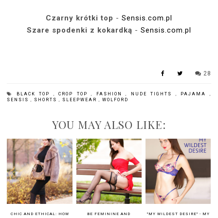
Czarny krótki top
-
Sensis.com.pl
Szare spodenki z kokardką
-
Sensis.com.pl
28
BLACK TOP
,
CROP TOP
,
FASHION
,
NUDE TIGHTS
,
PAJAMA
,
SENSIS
,
SHORTS
,
SLEEPWEAR
,
WOLFORD
YOU MAY ALSO LIKE:
CHIC AND ETHICAL: HOW
BE FEMININE AND
"MY WILDEST DESIRE" - MY