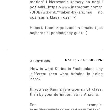
motion" i kierowanie kamery na nogi i
pośladki...https://www.instagram.com/p
/BFJB7wGxrhU/?taken-by=ari_maj no
cóż, sama klasa i czar :-)
Hubert, facet z poczuciem smaku i jak
najbardziej posiadający gust :-)
MAY 17, 2016, 5:08:00 PM
ANONYMOUS
How is what Karina in Fashionland any
different then what Ariadna is doing
here?
If you say Karina is a woman of class,
then by your definition, so is Ariadna.
For example: