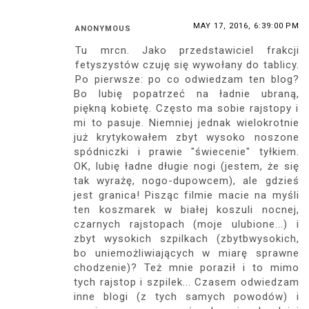
MAY 17, 2016, 6:39:00 PM
ANONYMOUS
Tu mrcn. Jako przedstawiciel frakcji
fetyszystów czuję się wywołany do tablicy.
Po pierwsze: po co odwiedzam ten blog?
Bo lubię popatrzeć na ładnie ubraną,
piękną kobietę. Często ma sobie rajstopy i
mi to pasuje. Niemniej jednak wielokrotnie
już krytykowałem zbyt wysoko noszone
spódniczki i prawie "świecenie" tyłkiem.
OK, lubię ładne długie nogi (jestem, że się
tak wyrażę, nogo-dupowcem), ale gdzieś
jest granica! Pisząc filmie macie na myśli
ten koszmarek w białej koszuli nocnej,
czarnych rajstopach (moje ulubione...) i
zbyt wysokich szpilkach (zbytbwysokich,
bo uniemożliwiających w miarę sprawne
chodzenie)? Też mnie poraził i to mimo
tych rajstop i szpilek... Czasem odwiedzam
inne blogi (z tych samych powodów) i