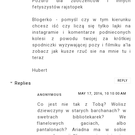
Pozdro dla zboczeńców i innych
fetyszystów rajstopek
Blogerko - pomyśl czy w tym kierunku
chcesz iść czy liczą się tylko lajki na
instagramie i komentarze podnieconych
kolesi z powodu twojej za krótkiej
spodniczki wyzywającej pozy i filmiku a'la
zobacz jak kusze rzuć sie na mnie tu i
teraz
Hubert
REPLY
Replies
MAY 17, 2016, 10:10:00 AM
ANONYMOUS
Co jest nie tak z Tobą? Wolisz
dziewczyny w starych barchanach? w
swetrach bibliotekarek? We
flanelowych gaciach, albo
pantalonach? Ariadna ma w sobie