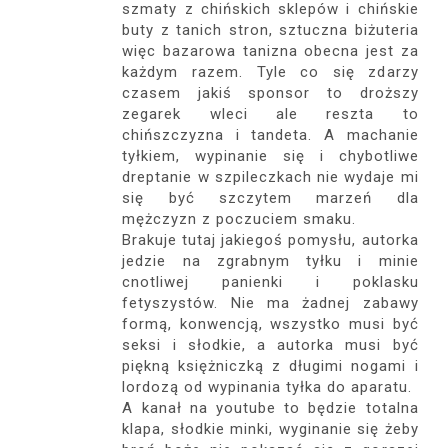
szmaty z chińskich sklepów i chińskie
buty z tanich stron, sztuczna biżuteria
więc bazarowa tanizna obecna jest za
każdym razem. Tyle co się zdarzy
czasem jakiś sponsor to droższy
zegarek wleci ale reszta to
chińszczyzna i tandeta. A machanie
tyłkiem, wypinanie się i chybotliwe
dreptanie w szpileczkach nie wydaje mi
się być szczytem marzeń dla
mężczyzn z poczuciem smaku.
Brakuje tutaj jakiegoś pomysłu, autorka
jedzie na zgrabnym tyłku i minie
cnotliwej panienki i poklasku
fetyszystów. Nie ma żadnej zabawy
formą, konwencją, wszystko musi być
seksi i słodkie, a autorka musi być
piękną księżniczką z długimi nogami i
lordozą od wypinania tyłka do aparatu.
A kanał na youtube to będzie totalna
klapa, słodkie minki, wyginanie się żeby