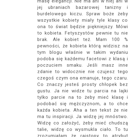
masę elegancji. Nie ma ani w niej ani w
jej ubraniach bazarowej tanizny i
burdelowego kiczu. Spraw boże żeby
wszystkie kobiety miały tyle klasy co
ona to świat będzie piękniejszy. Mówi
to kobieta. Fetyszystów pewnie tu nie
brak. Ale kobiet też. Mam 100 %
pewności, że kobieta którą widzisz na
tym blogu właśnie w takim wydaniu
podoba się każdemu facetowi z klasą i
poczuciem smaku. Jeśli masz inne
zdanie to widocznie nie czujesz tego
czegoś czym ona emanuje, tego czaru.
Co znaczy jesteś prosty chłopek bez
gustu. Ja nie widze tu parcia na lajki
tylko parcie na to żeby mieć klasę i
podobać się mężczyznom, a to chce
każda kobieta. Aha a ten tekst że nie
ma tu inspiracji. Ja widzę jej mnóstwo.
Widzę co założyć, żeby mieć chudszą
talie, widzę co wysmukla ciało. To tu
zrozumiałam że rajstopy to atrybut