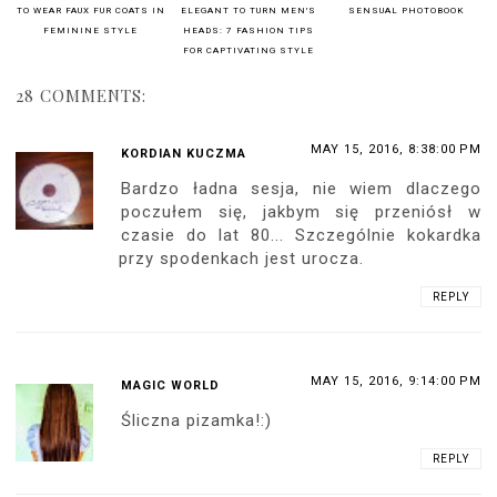
TO WEAR FAUX FUR COATS IN
ELEGANT TO TURN MEN'S
SENSUAL PHOTOBOOK
FEMININE STYLE
HEADS: 7 FASHION TIPS
FOR CAPTIVATING STYLE
28 COMMENTS:
MAY 15, 2016, 8:38:00 PM
KORDIAN KUCZMA
Bardzo ładna sesja, nie wiem dlaczego
poczułem się, jakbym się przeniósł w
czasie do lat 80... Szczególnie kokardka
przy spodenkach jest urocza.
REPLY
MAY 15, 2016, 9:14:00 PM
MAGIC WORLD
Śliczna pizamka!:)
REPLY