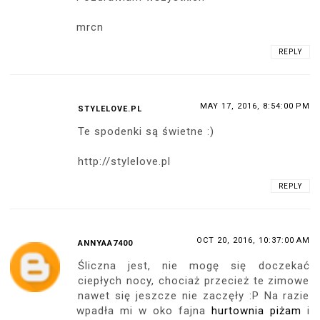
mrcn
REPLY
MAY 17, 2016, 8:54:00 PM
STYLELOVE.PL
Te spodenki są świetne :)
http://stylelove.pl
REPLY
OCT 20, 2016, 10:37:00 AM
ANNYAA7400
Śliczna jest, nie mogę się doczekać
ciepłych nocy, chociaż przecież te zimowe
nawet się jeszcze nie zaczęły :P Na razie
wpadła mi w oko fajna
hurtownia piżam
i