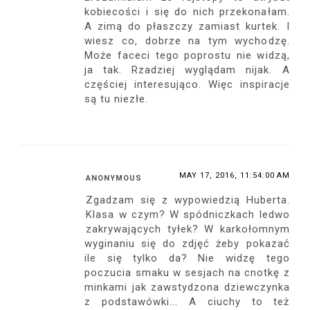
kobiecości i się do nich przekonałam.
A zimą do płaszczy zamiast kurtek. I
wiesz co, dobrze na tym wychodzę.
Może faceci tego poprostu nie widzą,
ja tak. Rzadziej wyglądam nijak. A
częściej interesująco. Więc inspiracje
są tu niezłe.
MAY 17, 2016, 11:54:00 AM
ANONYMOUS
Zgadzam się z wypowiedzią Huberta.
Klasa w czym? W spódniczkach ledwo
zakrywających tyłek? W karkołomnym
wyginaniu się do zdjęć żeby pokazać
ile się tylko da? Nie widzę tego
poczucia smaku w sesjach na cnotkę z
minkami jak zawstydzona dziewczynka
z podstawówki... A ciuchy to też