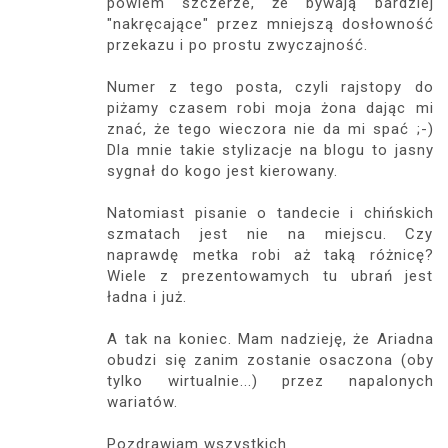
powiem szczerze, że bywają bardziej
"nakręcające" przez mniejszą dosłowność
przekazu i po prostu zwyczajność.
Numer z tego posta, czyli rajstopy do
piżamy czasem robi moja żona dając mi
znać, że tego wieczora nie da mi spać ;-)
Dla mnie takie stylizacje na blogu to jasny
sygnał do kogo jest kierowany.
Natomiast pisanie o tandecie i chińskich
szmatach jest nie na miejscu. Czy
naprawdę metka robi aż taką różnicę?
Wiele z prezentowamych tu ubrań jest
ładna i już.
A tak na koniec. Mam nadzieję, że Ariadna
obudzi się zanim zostanie osaczona (oby
tylko wirtualnie...) przez napalonych
wariatów.
Pozdrawiam wszystkich