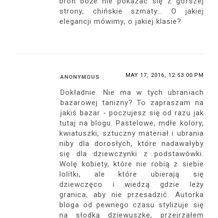
broń boże nie pokazać się z gorszej
strony, chińskie szmaty... O jakiej
elegancji mówimy, o jakiej klasie?
MAY 17, 2016, 12:53:00 PM
ANONYMOUS
Dokładnie. Nie ma w tych ubraniach
bazarowej tanizny? To zapraszam na
jakiś bazar - poczujesz się od razu jak
tutaj na blogu. Pastelowe, mdłe kolory,
kwiatuszki, sztuczny materiał i ubrania
niby dla dorosłych, które nadawałyby
się dla dziewczynki z podstawówki.
Wolę kobiety, które nie robią z siebie
lolitki, ale które ubierają się
dziewczęco i wiedzą gdzie leży
granica, aby nie przesadzić. Autorka
bloga od pewnego czasu stylizuje się
na słodką dziewuszkę, przejrzałem