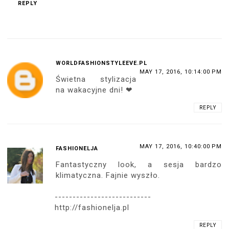
Bardzo fajnie wykorzystałaś pień do
stylizacji, przydałaby się huśtawka na tym
drzewie z tyłu :) Strój właśnie trochę taki
do łażenia po drzewach :) A ta klasycznie
elegancka torebka to bardziej dekoracja,
czy coś się uda w niej zmieścić?
REPLY
Replies
MAY 17, 2016, 10:01:00 PM
ARIADNA
Telefon i portfel zmieszczą się
spokojnie :)
REPLY
MAY 17, 2016, 10:07:00 PM
ANONYMOUS
Hej! Nie za zimno trochę na gołe nogi?