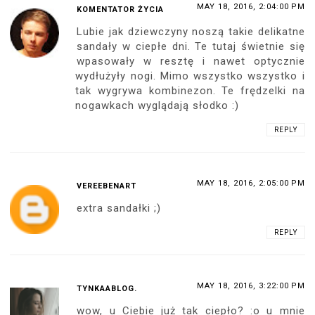
Bardzo ładna, urocza sesja, dobry pomysł,
zdjęcia też fajne, a stylizacja bardzo fajna
:)
Mam prośbę, jak może też wielu innych
obserwatorów i komentatorów, byś
umieszczała więcej zdjęć zbliżeniowych,
pokazujących detale danego stroju,
wykończeń, akcesoriów (np. biżuterii),
butów itp. - tak jak tutaj :) To naprawdę
urozmaica i wzbogaca sesję :)
I jeszcze pytanko, jakim aparatem robisz
fotki? :)
Pozdrawiam - CN
REPLY
MAY 18, 2016, 7:59:00 AM
ANONYMOUS