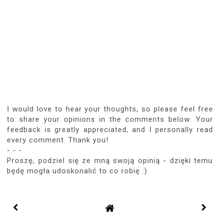
bardzo ładny :-)
mrcn
REPLY
MAY 19, 2016, 11:02:00 AM
ANONYMOUS
Ale Ty masz seksowne nogi :*
REPLY
MAY 19, 2016, 8:01:00 PM
OKIEM POZYTYWNEJ28
Wyglądasz bosko :) cudowna kurtka i
kombinezon :)
REPLY