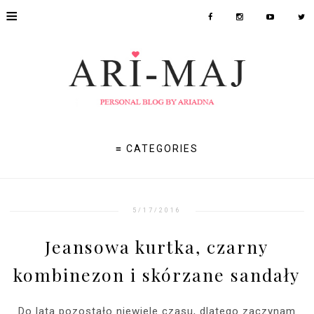
≡
≡ CATEGORIES
5/17/2016
Jeansowa kurtka, czarny
kombinezon i skórzane sandały
Do lata pozostało niewiele czasu, dlatego zaczynam