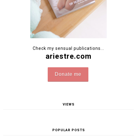
Ambassador of natural femininity. Photographer creating
my own photoshoots. Author of sensual photobooks sold
worldwide. Poznań, Poland.
-->
Contact
-->Follow me on
Instagram
@ari_maj