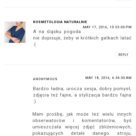
REPLY
Replies
MAY 17, 2016, 10:25:00 PM
ARIADNA
Zdjęcia powstały parę dni temu - było
o wiele cieplej niż dziś ;)
REPLY
WORLDFASHIONSTYLEEVE.PL
MAY 17, 2016, 10:14:00 PM
Świetna stylizacja
na wakacyjne dni! ❤
REPLY