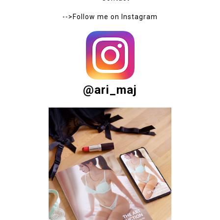
every comment. Thank you!
- - -
Proszę, podziel się ze mną swoją opinią - dzięki temu
będę mogła udoskonalić to co robię :)
ABOUT ME