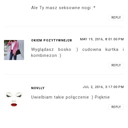
extra sandałki ;)
REPLY
MAY 18, 2016, 3:22:00 PM
TYNKAABLOG.
wow, u Ciebie już tak ciepło? :o u mnie
jesień.
Zestaw śliczny, ostatnio pokochałam
jeansowe katany.
REPLY
MAY 18, 2016, 7:33:00 PM
ANONYMOUS
Nie ma rajstop? Dziwne...
Przepraszam, nie mogłem powstrzymać
uszczypliwości ;-P A tak poza tym zestaw