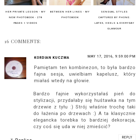
Jeansowa kurtka
-
Sheinside.com
Czarny kombinezon odsłaniający
ramiona
-
Choies.com
Czarne skórzane sandały
-
Les Tropéziennes
Złoty zegarek na czarnym pasku
-
Mockberg.com
Czarna bransoletka z koralików
-
Noxain.com
16
BLACK BAG
,
BLACK SANDALS
,
BLACK WATCH
,
BRACELET
,
CHOIES
,
DENIM JACKET
,
FASHION
,
LES TROPÉZIENNES
,
NOXAIN
,
ROMPER
,
SANDALS
,
SHEINSIDE