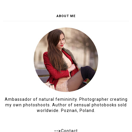
JUL 2, 2016, 3:17:00 PM
NOVLLY
Uwielbiam takie połączenie :) Pięknie
REPLY
I would love to hear your thoughts, so please feel free
to share your opinions in the comments below. Your
feedback is greatly appreciated, and I personally read