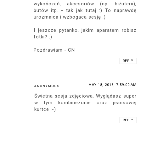
MAY 17, 2016, 10:40:00 PM
FASHIONELJA
Fantastyczny look, a sesja bardzo
klimatyczna. Fajnie wyszło.
---------------------------
http://fashionelja.pl
REPLY
KOSMETOLOGIA NATURALNIE
MAY 17, 2016, 10:53:00 PM
A na śląsku pogoda
nie dopisuje, żeby w krótkich gatkach latać
:(
REPLY
MAY 18, 2016, 6:34:00 AM
ANONYMOUS