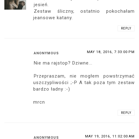
Świetna sesja zdjęciowa. Wyglądasz super
w tym kombinezonie oraz jeansowej
kurtce :-)
REPLY
MAY 18, 2016, 2:04:00 PM
KOMENTATOR ŻYCIA
Lubie jak dziewczyny noszą takie delikatne
sandały w ciepłe dni. Te tutaj świetnie się
wpasowały w resztę i nawet optycznie
wydłużyły nogi. Mimo wszystko wszystko i
tak wygrywa kombinezon. Te frędzelki na
nogawkach wyglądają słodko :)
REPLY
MAY 18, 2016, 2:05:00 PM
VEREEBENART