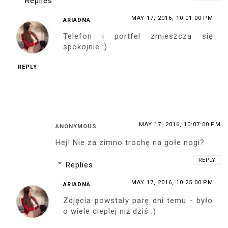
YOU MAY ALSO LIKE:
HER PRIVATE LESSON - MY
BETWEEN HER LINES - MY
SENSUAL STYLES
NEW PHOTOBOOK - 278
PHOTOBOOK
CAPTURED BY PHONE:
PAGES + VIDEOS
LATEX, HEELS & EVERYDAY
GLAMOUR
16 COMMENTS:
MAY 17, 2016, 9:59:00 PM
KORDIAN KUCZMA
Pamiętam ten kombinezon, to była bardzo
fajna sesja, uwielbiam kapelusz, który
miałaś wtedy na głowie.