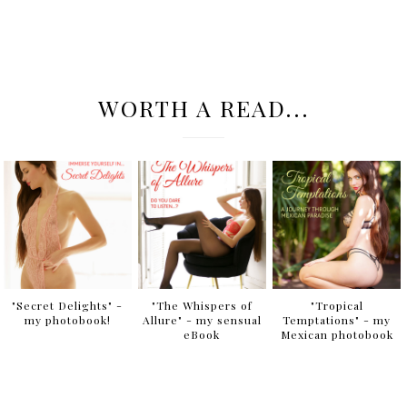
ArtOfAri.com
MENU
TAGS (CLOTHES)
CULTURE