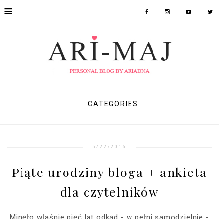
≡
≡ CATEGORIES
5/22/2016
Piąte urodziny bloga + ankieta
dla czytelników
Minęło właśnie pięć lat odkąd - w pełni samodzielnie -