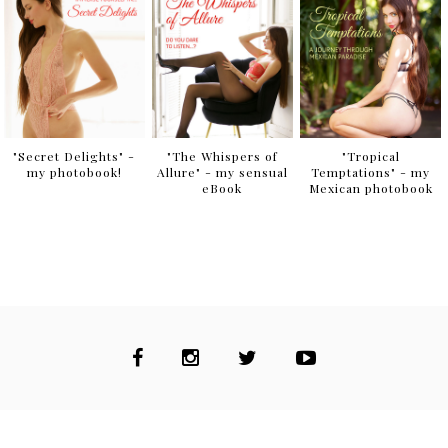
"Secret Delights" -
"The Whispers of
"Tropical
my photobook!
Allure" - my sensual
Temptations" - my
eBook
Mexican photobook