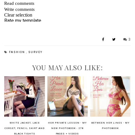
3
FASHION
,
SURVEY
YOU MAY ALSO LIKE:
WHITE JACKET, LACE
HER PRIVATE LESSON - MY
BETWEEN HER LINES - MY
CORSET, PENCIL SKIRT AND
NEW PHOTOBOOK - 278
PHOTOBOOK
BLACK TIGHTS
PAGES + VIDEOS