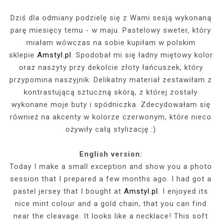
Dziś dla odmiany podzielę się z Wami sesją wykonaną
parę miesięcy temu - w maju. Pastelowy sweter, który
miałam wówczas na sobie kupiłam w polskim
sklepie
Amstyl.pl
. Spodobał mi się ładny miętowy kolor
oraz naszyty przy dekolcie złoty łańcuszek, który
przypomina naszyjnik. Delikatny materiał zestawiłam z
kontrastującą sztuczną skórą, z której zostały
wykonane moje buty i spódniczka. Zdecydowałam się
również na akcenty w kolorze czerwonym, które nieco
ożywiły całą stylizację :)
English version:
Today I make a small exception and show you a photo
session that I prepared a few months ago. I had got a
pastel jersey that I bought at
Amstyl.pl
. I enjoyed its
nice mint colour and a gold chain, that you can find
near the cleavage. It looks like a necklace! This soft