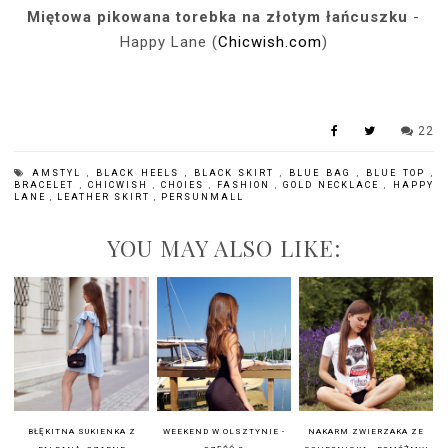
Miętowa pikowana torebka na złotym łańcuszku
-
Happy Lane (
Chicwish.com
)
22
AMSTYL
,
BLACK HEELS
,
BLACK SKIRT
,
BLUE BAG
,
BLUE TOP
,
BRACELET
,
CHICWISH
,
CHOIES
,
FASHION
,
GOLD NECKLACE
,
HAPPY
LANE
,
LEATHER SKIRT
,
PERSUNMALL
YOU MAY ALSO LIKE:
BŁĘKITNA SUKIENKA Z
WEEKEND W OLSZTYNIE -
NAKARM ZWIERZAKA ZE