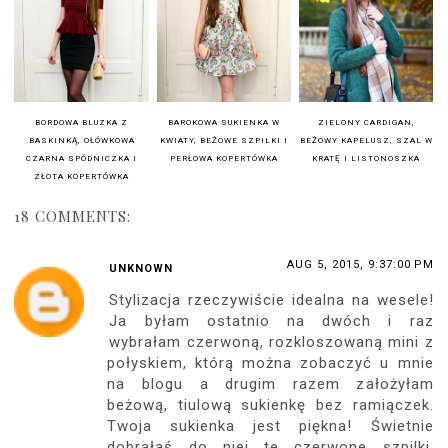
BORDOWA BLUZKA Z
BAROKOWA SUKIENKA W
ZIELONY CARDIGAN,
BASKINKĄ, OŁÓWKOWA
KWIATY, BEŻOWE SZPILKI I
BEŻOWY KAPELUSZ, SZAL W
CZARNA SPÓDNICZKA I
PERŁOWA KOPERTÓWKA
KRATĘ I LISTONOSZKA
ZŁOTA KOPERTÓWKA
18 COMMENTS:
AUG 5, 2015, 9:37:00 PM
UNKNOWN
Stylizacja rzeczywiście idealna na wesele!
Ja byłam ostatnio na dwóch i raz
wybrałam czerwoną, rozkloszowaną mini z
połyskiem, którą można zobaczyć u mnie
na blogu a drugim razem założyłam
beżową, tiulową sukienkę bez ramiączek.
Twoja sukienka jest piękna! Świetnie
dobrałaś do niej te czerwone szpilki,