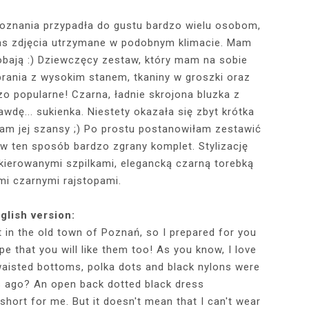
oznania przypadła do gustu bardzo wielu osobom,
s zdjęcia utrzymane w podobnym klimacie. Mam
RÓTKA SKÓRZANA
RAME - MY NEW
TOWY STANIK,
STAJĄ MOJE
RÓŻOWY SWETER Z DEKOLTEM,
MY 34TH BIRTHDAY! FEELING
NIEZNANE OBLICZE LUWRU:
WIZYTA W POZNAŃSKIEJ
JAKIEGO SZA
WIZYTA W KU
2025 - THE
CZERWONA
JE + 100 ZŁ DO
PHOTOBOOK
KA, CZARNE
EGGINSY I
PRACOWNI FRYZJERSKIEJ CUT
SZARA SPÓDNICZKA I CZARNE
DLACZEGO MONA LISA STAŁA
MORE ME THAN EVER :)
FALBANAMI, C
CZYM MALUJĘ
PHOTOS ON 
LAFAYETT
obają :) Dziewczęcy zestaw, który mam na sobie
HIRT Z NAPISEM
ILKI + PIOSENKI,
IA W SERWISIE
RAJSTOPY + PIOSENKI, KTÓRYMI
SIĘ SŁAWNA I KOGO ZASTĄPIŁA
CUT
I SZPILKI + P
WŁOSY? PRO
EKSKLUZYW
brania z wysokim stanem, tkaniny w groszki oraz
NĘ SIĘ Z WAMI
RBNB
PRAGNĘ SIĘ Z WAMI PODZIELIĆ
WENUS Z MILO?
PRAGNĘ SIĘ Z
NIEZAPOMNI
POL
o popularne! Czarna, ładnie skrojona bluzka z
IELIĆ
PANORAM
wdę... sukienka. Niestety okazała się zbyt krótka
ałam jej szansy ;) Po prostu postanowiłam zestawić
w ten sposób bardzo zgrany komplet. Stylizację
kierowanymi szpilkami, elegancką czarną torebką
mi czarnymi rajstopami.
glish version:
 in the old town of Poznań, so I prepared for you
e that you will like them too! As you know, I love
waisted bottoms, polka dots and black nylons were
s ago? An open back dotted black dress
short for me. But it doesn't mean that I can't wear