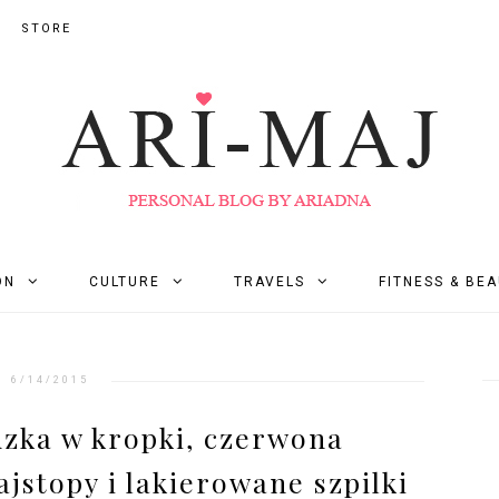
STORE
ON
CULTURE
TRAVELS
FITNESS & BE
6/14/2015
uzka w kropki, czerwona
jstopy i lakierowane szpilki