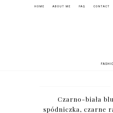
HOME
ABOUT ME
FAQ
CONTACT
FASHI
OUTFITS
POLAND
FITNESS
MUSIC
SPORTY OUTFITS
EUROPE
BOOKS
TIPS
Czarno-biała bl
SHOPPING
BEAUTY
EVENTS
ASIA
spódniczka, czarne ra
INSTAGRAM MIX
PHOTOGRAPHY