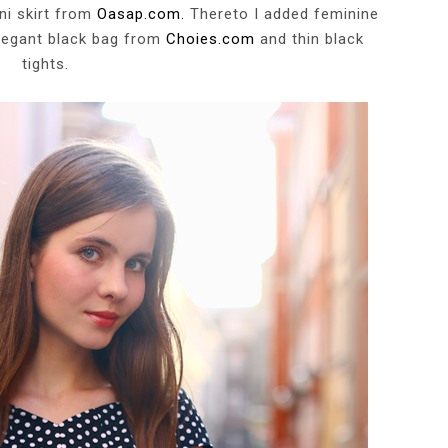
ini skirt from
Oasap.com.
Thereto I added feminine
legant black bag from
Choies.com
and thin black
tights.