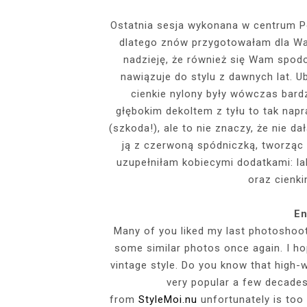
EVENTS
Ostatnia sesja wykonana w centrum P
dlatego znów przygotowałam dla Wa
SZARY TOP, K
INSIDE HER F
BIAŁY SPOR
GDZIE POW
BUDUAROWE SES
SENSUAL 
SPÓDNICZ
CZARNE L
nadzieję, że również się Wam spod
GRANATOWY T-S
RAJSTOPY I SZP
WYKORZYSTAN
nawiązuje do stylu z dawnych lat. U
KTÓRYMI PRAG
AI
cienkie nylony były wówczas bardz
PODZ
głębokim dekoltem z tyłu to tak napra
(szkoda!), ale to nie znaczy, że nie d
ją z czerwoną spódniczką, tworząc 
uzupełniłam kobiecymi dodatkami: la
oraz cienki
En
Many of you liked my last photoshoot
some similar photos once again. I hop
vintage style. Do you know that high-
very popular a few decade
from
StyleMoi.nu
unfortunately is too 