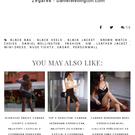
Zegarek
-
DanielWellington.com
16
BLACK BAG
,
BLACK HEELS
,
BLACK JACKET
,
BROWN WATCH
,
CHOIES
,
DANIEL WELLINGTON
,
FASHION
,
HM
,
LEATHER JACKET
,
MINI DRESS
,
NUDE TIGHTS
,
OASAP
,
PERSUNMALL
YOU MAY ALSO LIKE:
NIEBIESKI ŻAKIET, CZARNE
TOP Z DEKOLTEM, CZARNA
CZARNE KORONKOWE BODY,
SZORTY, CIENKIE
OŁÓWKOWA SPÓDNICZKA,
SPÓDNICZKA MINI,
RAJSTOPY I SZPILKI Z
RAJSTOPY ZE SZWEM I
CIELISTE POŃCZOCHY ZE
CZERWONĄ PODESZWĄ
SZPILKI Z CZERWONĄ
SZWEM ORAZ CZERWONE