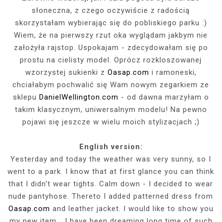
słoneczna, z czego oczywiście z radością
skorzystałam wybierając się do pobliskiego parku :)
Wiem, że na pierwszy rzut oka wyglądam jakbym nie
założyła rajstop. Uspokajam - zdecydowałam się po
prostu na cielisty model. Oprócz rozkloszowanej
wzorzystej sukienki z
Oasap.com
i ramoneski,
chciałabym pochwalić się Wam nowym zegarkiem ze
sklepu
DanielWellington.com
- od dawna marzyłam o
takim klasycznym, uniwersalnym modelu! Na pewno
pojawi się jeszcze w wielu moich stylizacjach ;)
English version:
Yesterday and today the weather was very sunny, so I
went to a park. I know that at first glance you can think
that I didn't wear tights. Calm down - I decided to wear
nude pantyhose. Thereto I added patterned dress from
Oasap.com
and leather jacket. I would like to show you
my new item...
I have been dreaming long time of such