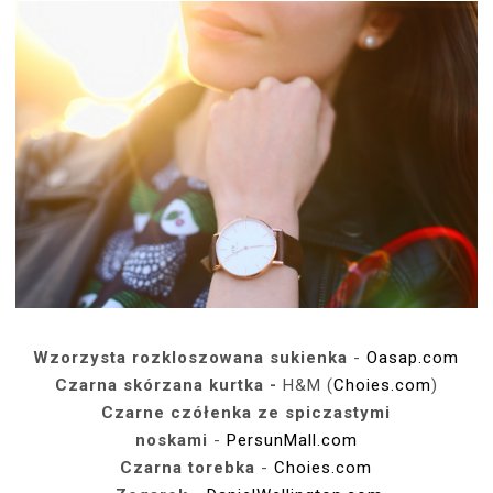
Wzorzysta rozkloszowana sukienka
-
Oasap.com
Czarna skórzana kurtka
-
H&M (
Choies.com
)
Czarne czółenka ze spiczastymi
noskami
-
PersunMall.com
Czarna torebka
-
Choies.com