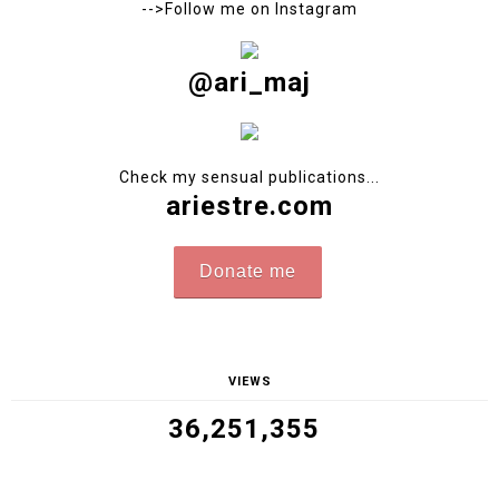
Ambassador of natural femininity. Photographer creating
my own photoshoots. Author of sensual photobooks sold
worldwide. Poznań, Poland.
-->
Contact
-->Follow me on
Instagram
@ari_maj