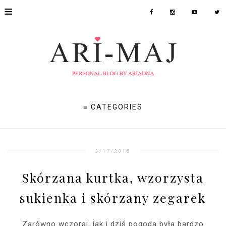
≡
≡ CATEGORIES
3/17/2015
Skórzana kurtka, wzorzysta
sukienka i skórzany zegarek
Zarówno wczoraj, jak i dziś pogoda była bardzo