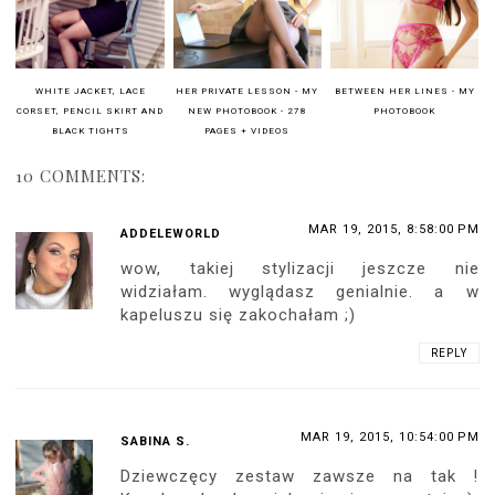
WHITE JACKET, LACE
HER PRIVATE LESSON - MY
BETWEEN HER LINES - MY
CORSET, PENCIL SKIRT AND
NEW PHOTOBOOK - 278
PHOTOBOOK
BLACK TIGHTS
PAGES + VIDEOS
10 COMMENTS:
MAR 19, 2015, 8:58:00 PM
ADDELEWORLD
wow, takiej stylizacji jeszcze nie
widziałam. wyglądasz genialnie. a w
kapeluszu się zakochałam ;)
REPLY
MAR 19, 2015, 10:54:00 PM
SABINA S.
Dziewczęcy zestaw zawsze na tak !