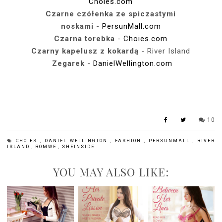
Choies.com
Czarne czółenka ze spiczastymi
noskami
-
PersunMall.com
Czarna torebka
-
Choies.com
Czarny kapelusz z kokardą
- River Island
Zegarek
-
DanielWellington.com
10
CHOIES
,
DANIEL WELLINGTON
,
FASHION
,
PERSUNMALL
,
RIVER
ISLAND
,
ROMWE
,
SHEINSIDE
YOU MAY ALSO LIKE: