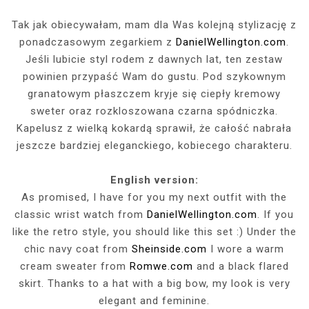
Tak jak obiecywałam, mam dla Was kolejną stylizację z
ponadczasowym zegarkiem z
DanielWellington.com
.
Jeśli lubicie styl rodem z dawnych lat, ten zestaw
powinien przypaść Wam do gustu. Pod szykownym
granatowym płaszczem kryje się ciepły kremowy
sweter oraz rozkloszowana czarna spódniczka.
Kapelusz z wielką kokardą sprawił, że całość nabrała
jeszcze bardziej eleganckiego, kobiecego charakteru.
English version:
As promised, I have for you my next outfit with the
classic wrist watch from
DanielWellington.com
. If you
like the retro style, you should like this set :) Under the
chic navy coat from
Sheinside.com
I wore a warm
cream sweater from
Romwe.com
and a black flared
skirt. Thanks to a hat with a big bow, my look is very
elegant and feminine.