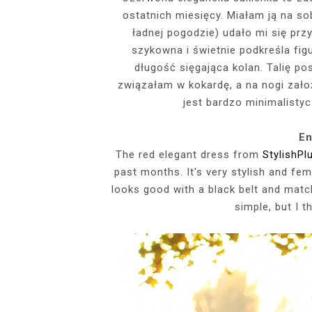
ostatnich miesięcy. Miałam ją na sob
EVENTS
ładnej pogodzie) udało mi się przy
SZARY TOP, K
INSIDE HER F
BIAŁY SPOR
GDZIE POW
szykowna i świetnie podkreśla fig
BUDUAROWE SES
SENSUAL 
SPÓDNICZ
CZARNE L
długość sięgająca kolan. Talię p
GRANATOWY T-S
RAJSTOPY I SZP
WYKORZYSTAN
związałam w kokardę, a na nogi zało
KTÓRYMI PRAG
AI
PODZ
jest bardzo minimalistycz
En
The red elegant dress from
StylishP
past months. It's very stylish and femin
looks good with a black belt and mat
simple, but I th