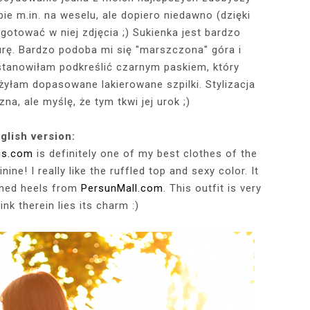
ie m.in. na weselu, ale dopiero niedawno (dzięki
gotować w niej zdjęcia ;) Sukienka jest bardzo
RÓTKA SKÓRZANA
RAME - MY NEW
TOWY STANIK,
STAJĄ MOJE
RÓŻOWY SWETER Z DEKOLTEM,
MY 34TH BIRTHDAY! FEELING
NIEZNANE OBLICZE LUWRU:
WIZYTA W POZNAŃSKIEJ
JAKIEGO SZA
WIZYTA W KU
2025 - THE
CZERWONA
urę. Bardzo podoba mi się "marszczona" góra i
JE + 100 ZŁ DO
PHOTOBOOK
KA, CZARNE
EGGINSY I
PRACOWNI FRYZJERSKIEJ CUT
SZARA SPÓDNICZKA I CZARNE
DLACZEGO MONA LISA STAŁA
MORE ME THAN EVER :)
FALBANAMI, C
CZYM MALUJĘ
PHOTOS ON 
LAFAYETT
ostanowiłam podkreślić czarnym paskiem, który
HIRT Z NAPISEM
ILKI + PIOSENKI,
IA W SERWISIE
RAJSTOPY + PIOSENKI, KTÓRYMI
SIĘ SŁAWNA I KOGO ZASTĄPIŁA
CUT
I SZPILKI + P
WŁOSY? PRO
EKSKLUZYW
żyłam dopasowane lakierowane szpilki. Stylizacja
NĘ SIĘ Z WAMI
RBNB
PRAGNĘ SIĘ Z WAMI PODZIELIĆ
WENUS Z MILO?
PRAGNĘ SIĘ Z
NIEZAPOMNI
POL
IELIĆ
PANORAM
na, ale myślę, że tym tkwi jej urok ;)
glish version:
lus.com
is definitely one of my best clothes of the
ine! I really like the ruffled top and sexy color. It
ched heels from
PersunMall.com
. This outfit is very
ink therein lies its charm :)