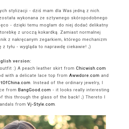
h stylizacji - dziś mam dla Was jedną z nich.
 została wykonana ze sztywnego skóropodobnego
RÓTKA SKÓRZANA
RAME - MY NEW
TOWY STANIK,
STAJĄ MOJE
RÓŻOWY SWETER Z DEKOLTEM,
MY 34TH BIRTHDAY! FEELING
NIEZNANE OBLICZE LUWRU:
WIZYTA W POZNAŃSKIEJ
JAKIEGO SZA
WIZYTA W KU
2025 - THE
CZERWONA
JE + 100 ZŁ DO
PHOTOBOOK
KA, CZARNE
EGGINSY I
PRACOWNI FRYZJERSKIEJ CUT
SZARA SPÓDNICZKA I CZARNE
DLACZEGO MONA LISA STAŁA
MORE ME THAN EVER :)
FALBANAMI, C
CZYM MALUJĘ
PHOTOS ON 
LAFAYETT
zęco - dzięki temu mogłam do niej dodać delikatny
HIRT Z NAPISEM
ILKI + PIOSENKI,
IA W SERWISIE
RAJSTOPY + PIOSENKI, KTÓRYMI
SIĘ SŁAWNA I KOGO ZASTĄPIŁA
CUT
I SZPILKI + P
WŁOSY? PRO
EKSKLUZYW
torebkę z uroczą kokardką. Zamiast normalnej
NĘ SIĘ Z WAMI
RBNB
PRAGNĘ SIĘ Z WAMI PODZIELIĆ
WENUS Z MILO?
PRAGNĘ SIĘ Z
NIEZAPOMNI
POL
yjnik z nakręcanym zegarkiem, którego mechanizm
IELIĆ
PANORAM
z tyłu - wygląda to naprawdę ciekawie! ;)
glish version:
utfit :) A peach leather skirt from
Chicwish.com
ood with a delicate lace top from
Awwdore.com
and
rtOfChina.com
. Instead of the ordinary jewelry, I
ace from
BangGood.com
- it looks really interesting
this through the glass of the back! ;) Thereto I
sandals from
Vj-Style.com
.