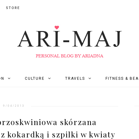
STORE
ON
CULTURE
TRAVELS
FITNESS & BE
9/04/2013
brzoskwiniowa skórzana
z kokardką i szpilki w kwiaty