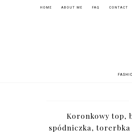
HOME
ABOUT ME
FAQ
CONTACT
FASHI
OUTFITS
POLAND
FITNESS
MUSIC
SPORTY OUTFITS
EUROPE
BOOKS
TIPS
Koronkowy top, 
SHOPPING
BEAUTY
EVENTS
ASIA
spódniczka, torerbka 
INSTAGRAM MIX
PHOTOGRAPHY