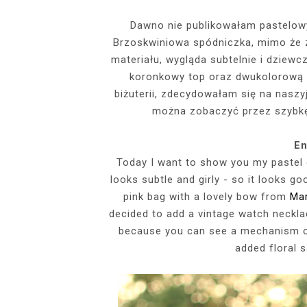
EVENTS
Dawno nie publikowałam pastelowyc
Brzoskwiniowa spódniczka, mimo że
SZARY TOP, K
INSIDE HER F
BIAŁY SPOR
GDZIE POW
BUDUAROWE SES
SENSUAL 
SPÓDNICZ
CZARNE L
materiału, wygląda subtelnie i dziewc
GRANATOWY T-S
RAJSTOPY I SZP
WYKORZYSTAN
koronkowy top oraz dwukolorową 
KTÓRYMI PRAG
AI
biżuterii, zdecydowałam się na nasz
PODZ
można zobaczyć przez szybkę 
En
Today I want to show you my pastel o
looks subtle and girly - so it looks g
pink bag with a lovely bow from
Ma
decided to add a vintage watch neckl
because you can see a mechanism of 
added floral 