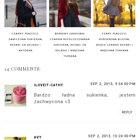
CZARNY PŁASZCZ,
BORDOWY CARDIGAN,
SZARY PŁASZCZ,
ZAMSZOWA SUKIENKA,
CZARNA ROZKLOSZOWANA
KORONKOWA BLUZKA,
KOZAKI ZA KOLANO I
SUKIENKA, KOZAKI ZA
DŁUGIE CZARNE KOZAKI I
AKTÓWKA
KOLANO I BRĄZOWA
BRĄZOWA TOREBKA
TOREBKA
14 COMMENTS:
SEP 2, 2013, 9:54:00 PM
ILOVEIT-CATHY
Bardzo ładna sukienka, jestem
zachwycona <3
REPLY
SEP 2, 2013, 10:24:00 PM
AVY