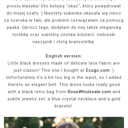
prostu klasyka! Oto kolejny "okaz", który powędrował
do mojej szafy :) Niestety sukienka okazała się nieco
za szeroka w talii, ale problem rozwiązałam za pomocą
paska. Oprócz tego, dodałam do niej także elegancką
torebkę oraz subtelny zestaw biżuterii: niebieski
naszyjnik i złotą bransoletkę.
English version:
Little black dresses made ​​of delicate lace fabric are
just classic! This one I bought at
Ecugo.com
:)
Unfortunately it's a bit too big in the waist, so I added
thereto an elegant belt. This dress looks really good
with a black retro bag from
RoseWholesale.com
and
subtle jewelry set: a blue crystal necklace and a gold
bracelet.