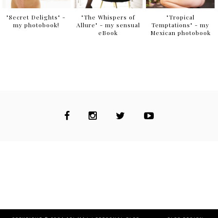
"Secret Delights" -
"The Whispers of
"Tropical
my photobook!
Allure" - my sensual
Temptations" - my
eBook
Mexican photobook