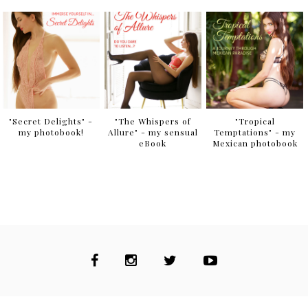
"Secret Delights" -
"The Whispers of
"Tropical
my photobook!
Allure" - my sensual
Temptations" - my
eBook
Mexican photobook