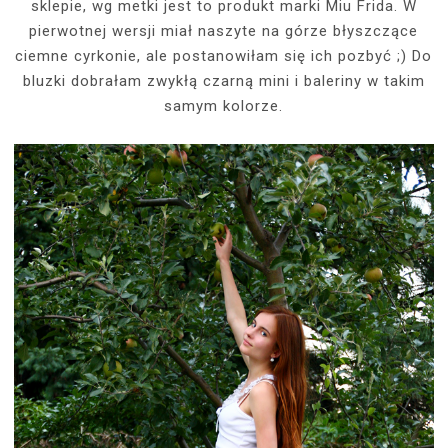
sklepie, wg metki jest to produkt marki Miu Frida. W
pierwotnej wersji miał naszyte na górze błyszczące
ciemne cyrkonie, ale postanowiłam się ich pozbyć ;) Do
bluzki dobrałam zwykłą czarną mini i baleriny w takim
samym kolorze.