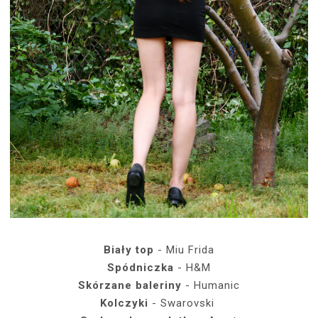
Biały top
- Miu Frida
Spódniczka
- H&M
Skórzane baleriny
- Humanic
Kolczyki
- Swarovski