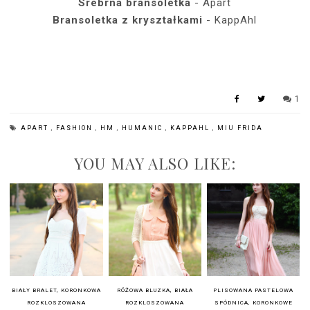
Srebrna
bransoletka
- Apart
Bransoletka z kryształkami
- KappAhl
1
APART
,
FASHION
,
HM
,
HUMANIC
,
KAPPAHL
,
MIU FRIDA
YOU MAY ALSO LIKE:
BIAŁY BRALET, KORONKOWA
RÓŻOWA BLUZKA, BIAŁA
PLISOWANA PASTELOWA
ROZKLOSZOWANA
ROZKLOSZOWANA
SPÓDNICA, KORONKOWE