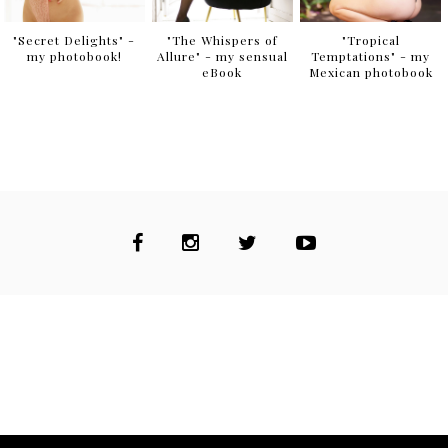
"Secret Delights" -
"The Whispers of
"Tropical
my photobook!
Allure" - my sensual
Temptations" - my
eBook
Mexican photobook