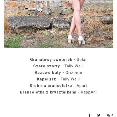
Granatowy sweterek -
Solar
Szare szorty -
Tally Weijl
Beżowe buty -
Orizonte
Kapelusz -
Tally Weijl
Srebrna bransoletka
- Apart
Bransoletka z kryształkami
- KappAhl
4