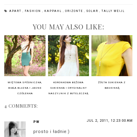
APART
,
FASHION
,
KAPPAHL
,
ORIZONTE
,
SOLAR
,
TALLY WEIJL
YOU MAY ALSO LIKE:
MIĘTOWA SPÓDNICZKA,
KORONKOWA BEŻOWA
ŻÓŁTA SUKIENKA Z
BIAŁA BLUZKA I JASNE
SUKIENKA I ORYGINALNY
BASKINKĄ
CZÓŁENKA
NASZYJNIK Z BUTELECZKĄ
4 COMMENTS:
JUL 2, 2011, 12:23:00 AM
PW
prosto i ładnie:)