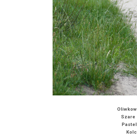
Oliwkow
Szare 
Paste
Kolc