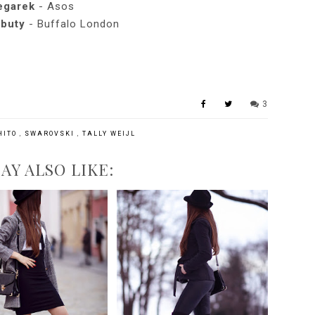
egarek
- Asos
 buty
- Buffalo London
3
HITO
,
SWAROVSKI
,
TALLY WEIJL
AY ALSO LIKE: