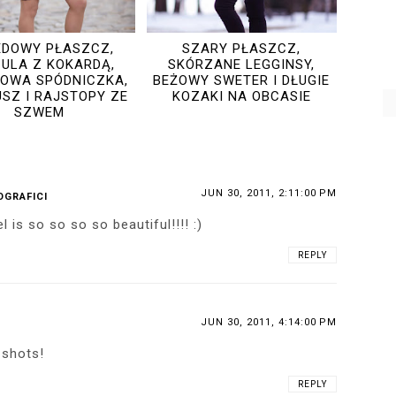
EDOWY PŁASZCZ,
SZARY PŁASZCZ,
ULA Z KOKARDĄ,
SKÓRZANE LEGGINSY,
OWA SPÓDNICZKA,
BEŻOWY SWETER I DŁUGIE
SZ I RAJSTOPY ZE
KOZAKI NA OBCASIE
SZWEM
JUN 30, 2011, 2:11:00 PM
OGRAFICI
l is so so so so beautiful!!!! :)
REPLY
JUN 30, 2011, 4:14:00 PM
 shots!
REPLY