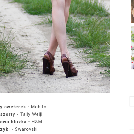
y sweterek -
Mohito
szorty -
Tally Weijl
lowa bluzka -
H&M
zyki -
Swarovski