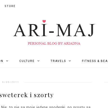
STORE
ON
CULTURE
TRAVELS
FITNESS & BE
6/30/2011
sweterek i szorty
 Nie, to nie są moje jedyne spodenki, po prostu są