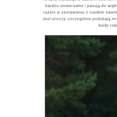
bardzo uniwersalne i pasują do więk
EVENTS
razem w zestawieniu z cienkim sweter
SZARY TOP, K
INSIDE HER F
BIAŁY SPOR
GDZIE POW
Jest uroczy, szczególnie podobają mi s
BUDUAROWE SES
SENSUAL 
SPÓDNICZ
CZARNE L
kiedy rob
GRANATOWY T-S
RAJSTOPY I SZP
WYKORZYSTAN
KTÓRYMI PRAG
AI
PODZ