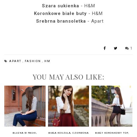
Szara sukienka
- H&M
Koronkowe białe buty
- H&M
Srebrna bransoletka
- Apart
1
APART
,
FASHION
,
HM
YOU MAY ALSO LIKE:
BLUZKA W PASKI,
BIAŁA KOSZULA, CZERWONA
BIAŁY KORONKOWY TOP,