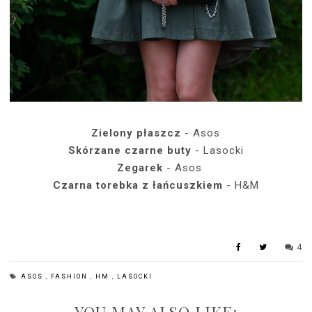
Zielony płaszcz
- Asos
Skórzane czarne buty
- Lasocki
Zegarek
- Asos
Czarna torebka z łańcuszkiem
- H&M
4
ASOS
,
FASHION
,
HM
,
LASOCKI