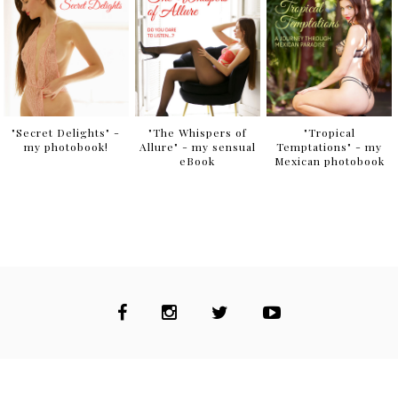
"Secret Delights" -
"The Whispers of
"Tropical
my photobook!
Allure" - my sensual
Temptations" - my
eBook
Mexican photobook