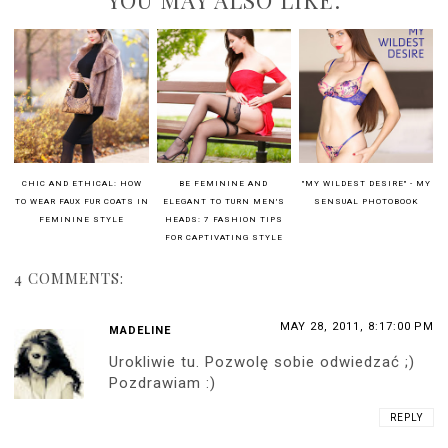
YOU MAY ALSO LIKE:
CHIC AND ETHICAL: HOW
BE FEMININE AND
"MY WILDEST DESIRE" - MY
TO WEAR FAUX FUR COATS IN
ELEGANT TO TURN MEN'S
SENSUAL PHOTOBOOK
FEMININE STYLE
HEADS: 7 FASHION TIPS
FOR CAPTIVATING STYLE
4 COMMENTS:
MAY 28, 2011, 8:17:00 PM
MADELINE
Urokliwie tu. Pozwolę sobie odwiedzać ;)
Pozdrawiam :)
REPLY