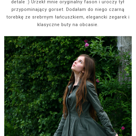
detale :) Urzekł mnie oryginalny fason i uroczy tył
przypominający gorset. Dodałam do niego czarną
torebkę ze srebrnym łańcuszkiem, elegancki zegarek i
klasyczne buty na obcasie.