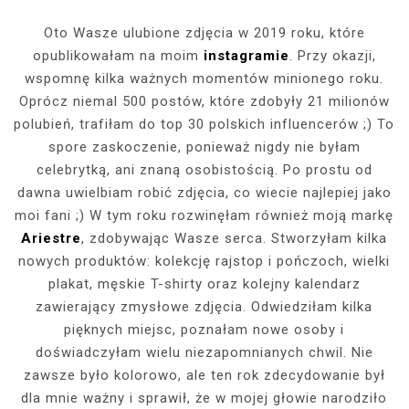
Oto Wasze ulubione zdjęcia w 2019 roku, które
opublikowałam na moim
instagramie
. Przy okazji,
wspomnę kilka ważnych momentów minionego roku.
Oprócz niemal 500 postów, które zdobyły 21 milionów
polubień, trafiłam do top 30 polskich influencerów ;) To
spore zaskoczenie, ponieważ nigdy nie byłam
celebrytką, ani znaną osobistością. Po prostu od
dawna uwielbiam robić zdjęcia, co wiecie najlepiej jako
moi fani ;) W tym roku rozwinęłam również moją markę
Ariestre
, zdobywając Wasze serca. Stworzyłam kilka
nowych produktów: kolekcję rajstop i pończoch, wielki
plakat, męskie T-shirty oraz kolejny kalendarz
zawierający zmysłowe zdjęcia. Odwiedziłam kilka
pięknych miejsc, poznałam nowe osoby i
doświadczyłam wielu niezapomnianych chwil. Nie
zawsze było kolorowo, ale ten rok zdecydowanie był
dla mnie ważny i sprawił, że w mojej głowie narodziło