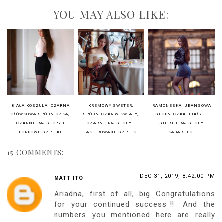
YOU MAY ALSO LIKE:
BIAŁA KOSZULA, CZARNA
KREMOWY SWETER,
RAMONESKA, JEANSOWA
OŁÓWKOWA SPÓDNICZKA,
SPÓDNICZKA W KWIATY,
SPÓDNICZKA, BIAŁY T-
CZARNE RAJSTOPY I
CZARNE RAJSTOPY I
SHIRT I RAJSTOPY
BORDOWE SZPILKI
LAKIEROWANE SZPILKI
KABARETKI
15 COMMENTS:
DEC 31, 2019, 8:42:00 PM
MATT ITO
Ariadna, first of all, big Congratulations
for your continued success‼️ And the
numbers you mentioned here are really