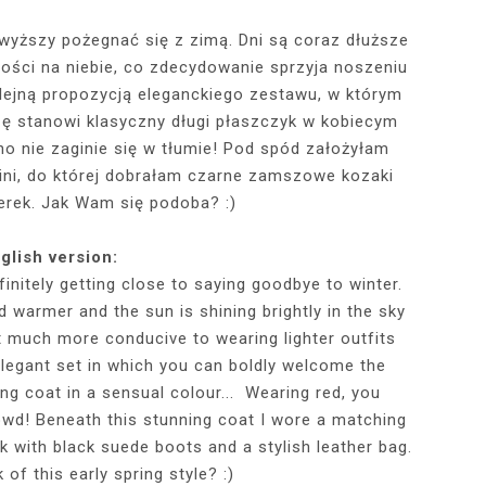
wyższy pożegnać się z zimą. Dni są coraz dłuższe
 gości na niebie, co zdecydowanie sprzyja noszeniu
RÓTKA SKÓRZANA
RAME - MY NEW
TOWY STANIK,
STAJĄ MOJE
RÓŻOWY SWETER Z DEKOLTEM,
MY 34TH BIRTHDAY! FEELING
NIEZNANE OBLICZE LUWRU:
WIZYTA W POZNAŃSKIEJ
JAKIEGO SZA
WIZYTA W KU
2025 - THE
CZERWONA
JE + 100 ZŁ DO
PHOTOBOOK
KA, CZARNE
EGGINSY I
PRACOWNI FRYZJERSKIEJ CUT
SZARA SPÓDNICZKA I CZARNE
DLACZEGO MONA LISA STAŁA
MORE ME THAN EVER :)
FALBANAMI, C
CZYM MALUJĘ
PHOTOS ON 
LAFAYETT
 kolejną propozycją eleganckiego zestawu, w którym
HIRT Z NAPISEM
ILKI + PIOSENKI,
IA W SERWISIE
RAJSTOPY + PIOSENKI, KTÓRYMI
SIĘ SŁAWNA I KOGO ZASTĄPIŁA
CUT
I SZPILKI + P
WŁOSY? PRO
EKSKLUZYW
ę stanowi klasyczny długi płaszczyk w kobiecym
NĘ SIĘ Z WAMI
RBNB
PRAGNĘ SIĘ Z WAMI PODZIELIĆ
WENUS Z MILO?
PRAGNĘ SIĘ Z
NIEZAPOMNI
POL
no nie zaginie się w tłumie! Pod spód założyłam
IELIĆ
PANORAM
i, do której dobrałam czarne zamszowe kozaki
erek. Jak Wam się podoba? :)
glish version:
finitely getting close to saying goodbye to winter.
d warmer and the sun is shining brightly in the sky
 much more conducive to wearing lighter outfits
elegant set in which you can boldly welcome the
long coat in a sensual colour... Wearing red, you
crowd! Beneath this stunning coat I wore a matching
 with black suede boots and a stylish leather bag.
 of this early spring style? :)