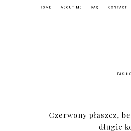
HOME
ABOUT ME
FAQ
CONTACT
FASHI
OUTFITS
POLAND
FITNESS
MUSIC
SPORTY OUTFITS
EUROPE
BOOKS
TIPS
Czerwony płaszcz, be
SHOPPING
BEAUTY
EVENTS
ASIA
długie k
INSTAGRAM MIX
PHOTOGRAPHY