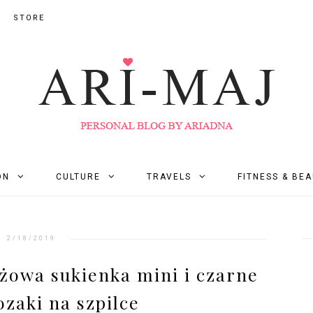
STORE
ON
CULTURE
TRAVELS
FITNESS & BE
2/18/2019
żowa sukienka mini i czarne
ozaki na szpilce