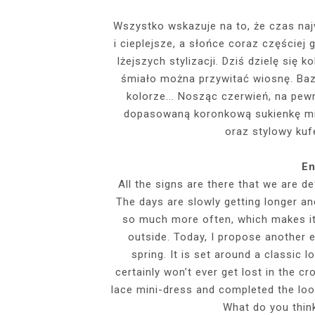
EVENTS
Wszystko wskazuje na to, że czas naj
i cieplejsze, a słońce coraz częściej
SZARY TOP, K
INSIDE HER F
BIAŁY SPOR
GDZIE POW
BUDUAROWE SES
SENSUAL 
SPÓDNICZ
CZARNE L
lżejszych stylizacji. Dziś dzielę się
GRANATOWY T-S
RAJSTOPY I SZP
WYKORZYSTAN
śmiało można przywitać wiosnę. Baz
KTÓRYMI PRAG
AI
kolorze... Nosząc czerwień, na pew
PODZ
dopasowaną koronkową sukienkę min
oraz stylowy kuf
En
All the signs are there that we are de
The days are slowly getting longer an
so much more often, which makes it
outside. Today, I propose another 
spring. It is set around a classic 
certainly won’t ever get lost in the 
lace mini-dress and completed the look
What do you think