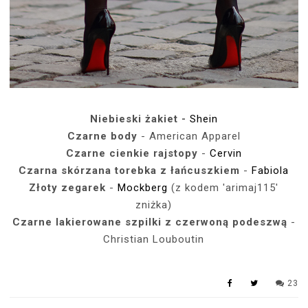
Niebieski żakiet -
Shein
Czarne body
- American Apparel
Czarne cienkie rajstopy
-
Cervin
Czarna skórzana torebka z łańcuszkiem
-
Fabiola
Złoty zegarek
-
Mockberg
(z kodem 'arimaj115'
zniżka)
Czarne lakierowane szpilki z czerwoną podeszwą
-
Christian Louboutin
23