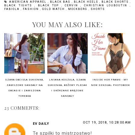
AMERICAN APPAREL
,
BLACK BAG
,
BLACK HEELS
,
BLACK SHORTS
,
BLACK TIGHTS
,
BLACK TOP
,
CERVIN
,
CHRISTIAN LOUBOUTIN
,
FABIOLA
,
FASHION
,
GOLD WATCH
,
MOCKBERG
,
SHORTS
YOU MAY ALSO LIKE:
SZARA OBCISŁA SUKIENKA,
LNIANA KOSZULA, SZARA
INSIDE HER FRAME - MY
ZAMSZOWE SANDAŁY NA
SUKIENKA, BEŻOWY PLECAK
NEW SENSUAL PHOTOBOOK
OBCASIE I ZAMSZOWA
I SKÓRZANE BRĄZOWE
TOREBKA
SANDAŁY
23 COMMENTS:
OCT 19, 2018, 10:28:00 AM
EV DAILY
Te szpilki to mistrzostwo!