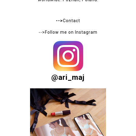
-->
Contact
-->Follow me on
Instagram
@ari_maj