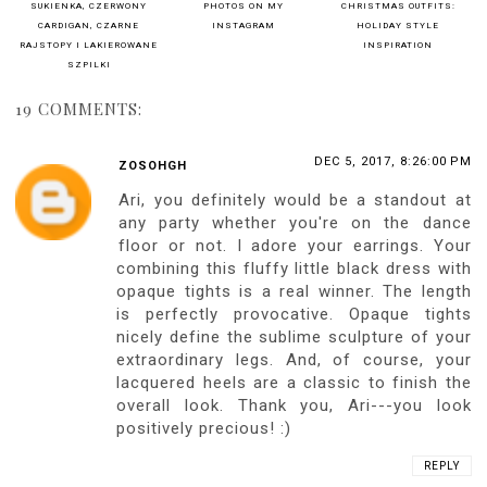
SUKIENKA, CZERWONY
PHOTOS ON MY
CHRISTMAS OUTFITS:
CARDIGAN, CZARNE
INSTAGRAM
HOLIDAY STYLE
RAJSTOPY I LAKIEROWANE
INSPIRATION
SZPILKI
19 COMMENTS:
DEC 5, 2017, 8:26:00 PM
ZOSOHGH
Ari, you definitely would be a standout at
any party whether you're on the dance
floor or not. I adore your earrings. Your
combining this fluffy little black dress with
opaque tights is a real winner. The length
is perfectly provocative. Opaque tights
nicely define the sublime sculpture of your
extraordinary legs. And, of course, your
lacquered heels are a classic to finish the
overall look. Thank you, Ari---you look
positively precious! :)
REPLY