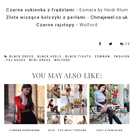
Czarna sukienka z frędzlami
- Esmara by Heidi Klum
Złote wiszące kolczyki z perłami
-
Chinajewel.co.uk
Czarne rajstopy
- Wolford
19
BLACK DRESS
,
BLACK HEELS
,
BLACK TIGHTS
,
ESMARA
,
FASHION
,
FSJ SHOES
,
MINI DRESS
,
WOLFORD
YOU MAY ALSO LIKE:
CZARNA KORONKOWA
2025 - THE MOST POPULAR
SEXY & FEMININE