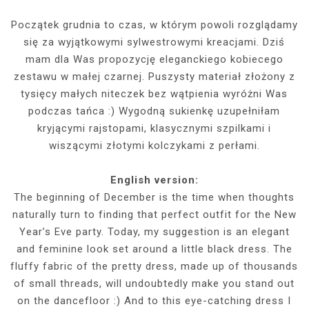
Początek grudnia to czas, w którym powoli rozglądamy
się za wyjątkowymi sylwestrowymi kreacjami. Dziś
mam dla Was propozycję eleganckiego kobiecego
zestawu w małej czarnej. Puszysty materiał złożony z
tysięcy małych niteczek bez wątpienia wyróżni Was
podczas tańca :) Wygodną sukienkę uzupełniłam
kryjącymi rajstopami, klasycznymi szpilkami i
wiszącymi złotymi kolczykami z perłami.
English version:
The beginning of December is the time when thoughts
naturally turn to finding that perfect outfit for the New
Year’s Eve party. Today, my suggestion is an elegant
and feminine look set around a little black dress. The
fluffy fabric of the pretty dress, made up of thousands
of small threads, will undoubtedly make you stand out
on the dancefloor :) And to this eye-catching dress I