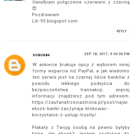
Uwielbiam połączenie czerwieni z czernią
😍
Pozdrawiam
Lili-93.blogspot.com
REPLY
SEP 18, 2017, 9:50:00 PM
SUBUK84
W ankiecie brakuje opcji z wyborem innej
formy wsparcia niż PayPal, a jak wiadomo
ten serwis jest na czarnej liście banków z
powodu lekkiego podejścia do
bezpieczeństwa transakcji, więcej
informacji znajdziesz pod tym adresem:
https://zaufanatrzeciastrona.pl/post/najwi
eksze-banki-zaczynaja-blokowac-
korzystanie-z-uslugi-trustly/
Plakaty z Twoją osobą na pewno byłyby
fajne, ale ebook? Jestem osobiście do