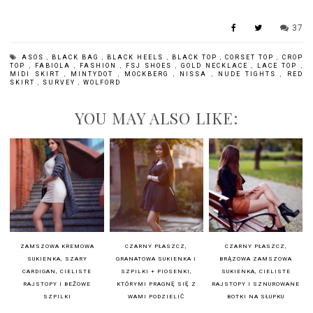
37
ASOS
,
BLACK BAG
,
BLACK HEELS
,
BLACK TOP
,
CORSET TOP
,
CROP
TOP
,
FABIOLA
,
FASHION
,
FSJ SHOES
,
GOLD NECKLACE
,
LACE TOP
,
MIDI SKIRT
,
MINTYDOT
,
MOCKBERG
,
NISSA
,
NUDE TIGHTS
,
RED
SKIRT
,
SURVEY
,
WOLFORD
YOU MAY ALSO LIKE:
ZAMSZOWA KREMOWA
CZARNY PŁASZCZ,
CZARNY PŁASZCZ,
SUKIENKA, SZARY
GRANATOWA SUKIENKA I
BRĄZOWA ZAMSZOWA
CARDIGAN, CIELISTE
SZPILKI + PIOSENKI,
SUKIENKA, CIELISTE
RAJSTOPY I BEŻOWE
KTÓRYMI PRAGNĘ SIĘ Z
RAJSTOPY I SZNUROWANE
SZPILKI
WAMI PODZIELIĆ
BOTKI NA SŁUPKU