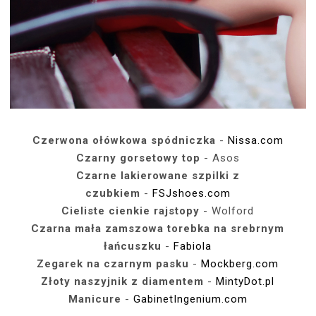
Czerwona ołówkowa spódniczka
-
Nissa.com
Czarny gorsetowy top
- Asos
Czarne lakierowane szpilki z
czubkiem
-
FSJshoes.com
Cieliste cienkie rajstopy
- Wolford
Czarna mała zamszowa torebka na srebrnym
łańcuszku
-
Fabiola
Zegarek na czarnym pasku
-
Mockberg.com
Złoty naszyjnik z diamentem
-
MintyDot.pl
Manicure
-
GabinetIngenium.com