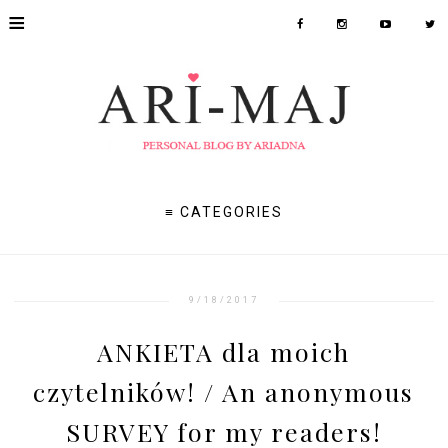
≡
≡ CATEGORIES
9/18/2017
ANKIETA dla moich
czytelników! / An anonymous
SURVEY for my readers!