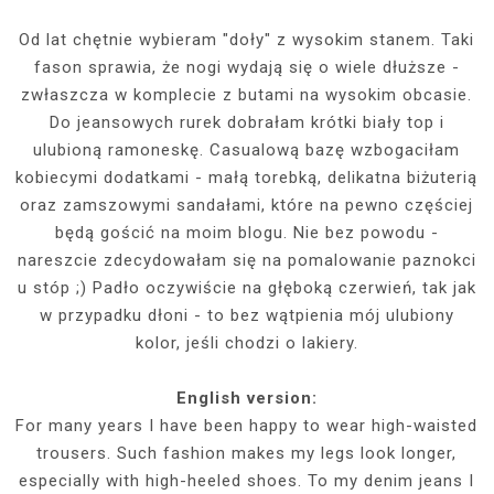
Od lat chętnie wybieram "doły" z wysokim stanem. Taki
fason sprawia, że nogi wydają się o wiele dłuższe -
zwłaszcza w komplecie z butami na wysokim obcasie.
Do jeansowych rurek dobrałam krótki biały top i
ulubioną ramoneskę. Casualową bazę wzbogaciłam
kobiecymi dodatkami - małą torebką, delikatna biżuterią
oraz zamszowymi sandałami, które na pewno częściej
będą gościć na moim blogu. Nie bez powodu -
nareszcie zdecydowałam się na pomalowanie paznokci
u stóp ;) Padło oczywiście na głęboką czerwień, tak jak
w przypadku dłoni - to bez wątpienia mój ulubiony
kolor, jeśli chodzi o lakiery.
English version:
For many years I have been happy to wear high-waisted
trousers. Such fashion makes my legs look longer,
especially with high-heeled shoes. To my denim jeans I