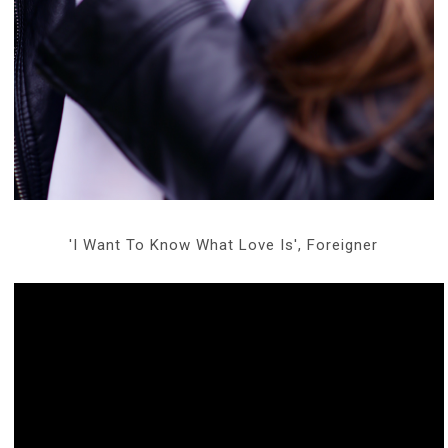
'I Want To Know What Love Is', Foreigner