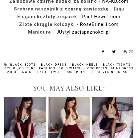
Zamszowe czarne kozaki za kolano
-
NA-KD.com
Srebrny naszyjnik z czarną zawieszką
- Briju
Elegancki złoty zegarek
-
Paul-Hewitt.com
Złote okrągłe kolczyki
-
RoseBrinelli.com
Manicure
-
JUstylizacjapaznokci.pl
20
BLACK BOOTS
,
BLACK DRESS
,
BLACK HEELS
,
BLACK TIGHTS
,
BRIJU
,
CULTURE
,
FASHION
,
GOLD WATCH
,
LONG BOOTS
,
MINI DRESS
,
MUSIC
,
NA-KD
,
PAUL HEWITT
,
ROSE BRINELLI
,
SILVER NECKLACE
YOU MAY ALSO LIKE: