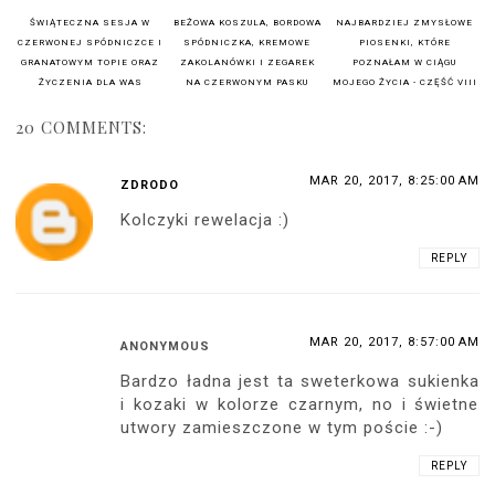
ŚWIĄTECZNA SESJA W
BEŻOWA KOSZULA, BORDOWA
NAJBARDZIEJ ZMYSŁOWE
CZERWONEJ SPÓDNICZCE I
SPÓDNICZKA, KREMOWE
PIOSENKI, KTÓRE
GRANATOWYM TOPIE ORAZ
ZAKOLANÓWKI I ZEGAREK
POZNAŁAM W CIĄGU
ŻYCZENIA DLA WAS
NA CZERWONYM PASKU
MOJEGO ŻYCIA - CZĘŚĆ VIII
20 COMMENTS:
MAR 20, 2017, 8:25:00 AM
ZDRODO
Kolczyki rewelacja :)
REPLY
MAR 20, 2017, 8:57:00 AM
ANONYMOUS
Bardzo ładna jest ta sweterkowa sukienka
i kozaki w kolorze czarnym, no i świetne
utwory zamieszczone w tym poście :-)
REPLY