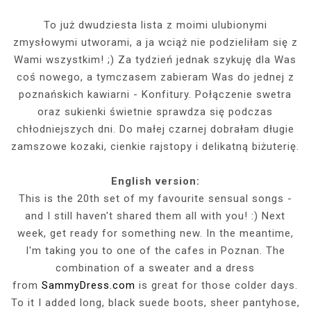
To już dwudziesta lista z moimi ulubionymi
zmysłowymi utworami, a ja wciąż nie podzieliłam się z
Wami wszystkim! ;) Za tydzień jednak szykuję dla Was
coś nowego, a tymczasem zabieram Was do jednej z
poznańskich kawiarni - Konfitury. Połączenie swetra
oraz sukienki świetnie sprawdza się podczas
chłodniejszych dni. Do małej czarnej dobrałam długie
zamszowe kozaki, cienkie rajstopy i delikatną biżuterię.
English version:
This is the 20th set of my favourite sensual songs -
and I still haven't shared them all with you! :) Next
week, get ready for something new. In the meantime,
I'm taking you to one of the cafes in Poznan. The
combination of a sweater and a dress
from
SammyDress.com
is great for those colder days.
To it I added long, black suede boots, sheer pantyhose,