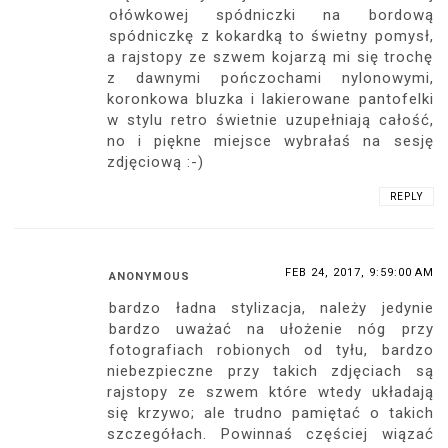
ołówkowej spódniczki na bordową
spódniczkę z kokardką to świetny pomysł,
a rajstopy ze szwem kojarzą mi się trochę
z dawnymi pończochami nylonowymi,
koronkowa bluzka i lakierowane pantofelki
w stylu retro świetnie uzupełniają całość,
no i piękne miejsce wybrałaś na sesję
zdjęciową :-)
REPLY
FEB 24, 2017, 9:59:00 AM
ANONYMOUS
bardzo ładna stylizacja, należy jedynie
bardzo uważać na ułożenie nóg przy
fotografiach robionych od tyłu, bardzo
niebezpieczne przy takich zdjęciach są
rajstopy ze szwem które wtedy układają
się krzywo; ale trudno pamiętać o takich
szczegółach. Powinnaś częściej wiązać