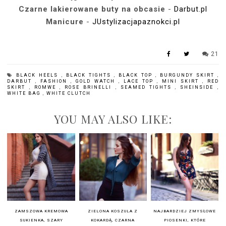
Czarne lakierowane buty na obcasie
-
Darbut.pl
Manicure
-
JUstylizacjapaznokci.pl
21
BLACK HEELS
,
BLACK TIGHTS
,
BLACK TOP
,
BURGUNDY SKIRT
,
DARBUT
,
FASHION
,
GOLD WATCH
,
LACE TOP
,
MINI SKIRT
,
RED
SKIRT
,
ROMWE
,
ROSE BRINELLI
,
SEAMED TIGHTS
,
SHEINSIDE
,
WHITE BAG
,
WHITE CLUTCH
YOU MAY ALSO LIKE:
ZAMSZOWA KREMOWA
ZIELONA KOSZULA Z
NAJBARDZIEJ ZMYSŁOWE
SUKIENKA, SZARY
KOKARDĄ, CZARNA
PIOSENKI, KTÓRE