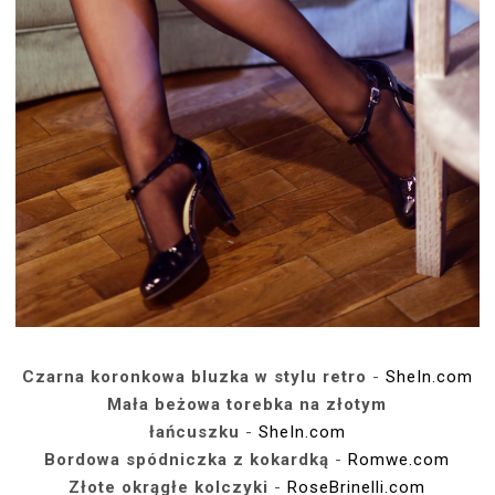
Czarna koronkowa bluzka w stylu retro
-
SheIn.com
Mała beżowa torebka na złotym
łańcuszku
-
SheIn.com
Bordowa spódniczka z kokardką
-
Romwe.com
Złote okrągłe kolczyki
-
RoseBrinelli.com