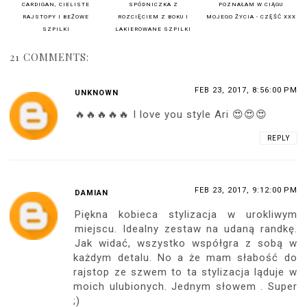
CARDIGAN, CIELISTE
SPÓDNICZKA Z
POZNAŁAM W CIĄGU
RAJSTOPY I BEŻOWE
ROZCIĘCIEM Z BOKU I
MOJEGO ŻYCIA - CZĘŚĆ XXX
SZPILKI
LAKIEROWANE SZPILKI
21 COMMENTS:
FEB 23, 2017, 8:56:00 PM
UNKNOWN
🔥🔥🔥🔥🔥 I love you style Ari 😍😍😍
REPLY
FEB 23, 2017, 9:12:00 PM
DAMIAN
Piękna kobieca stylizacja w urokliwym
miejscu. Idealny zestaw na udaną randkę.
Jak widać, wszystko współgra z sobą w
każdym detalu. No a że mam słabość do
rajstop ze szwem to ta stylizacja ląduje w
moich ulubionych. Jednym słowem . Super
;)