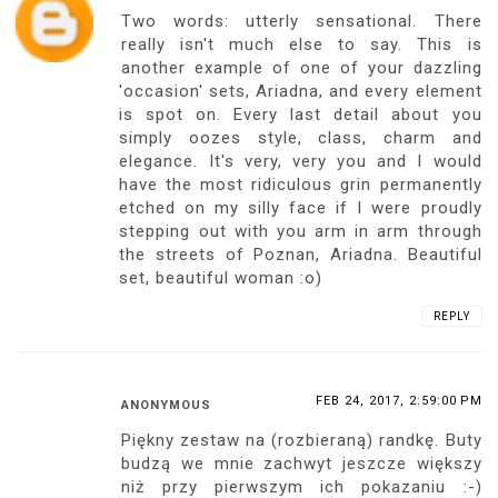
Two words: utterly sensational. There
really isn't much else to say. This is
another example of one of your dazzling
'occasion' sets, Ariadna, and every element
is spot on. Every last detail about you
simply oozes style, class, charm and
elegance. It's very, very you and I would
have the most ridiculous grin permanently
etched on my silly face if I were proudly
stepping out with you arm in arm through
the streets of Poznan, Ariadna. Beautiful
set, beautiful woman :o)
REPLY
FEB 24, 2017, 2:59:00 PM
ANONYMOUS
Piękny zestaw na (rozbieraną) randkę. Buty
budzą we mnie zachwyt jeszcze większy
niż przy pierwszym ich pokazaniu :-)