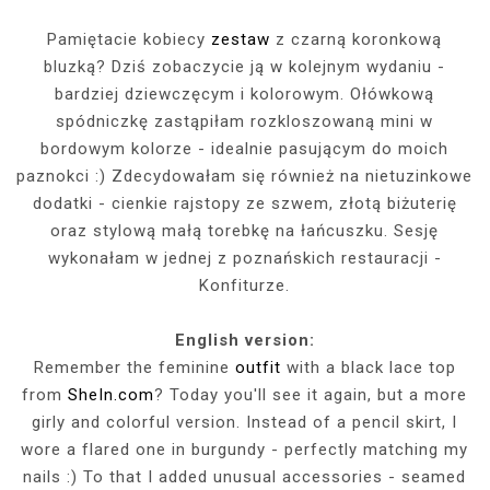
Pamiętacie kobiecy
zestaw
z czarną koronkową
bluzką? Dziś zobaczycie ją w kolejnym wydaniu -
bardziej dziewczęcym i kolorowym. Ołówkową
spódniczkę zastąpiłam rozkloszowaną mini w
bordowym kolorze - idealnie pasującym do moich
paznokci :) Zdecydowałam się również na nietuzinkowe
dodatki - cienkie rajstopy ze szwem, złotą biżuterię
oraz stylową małą torebkę na łańcuszku. Sesję
wykonałam w jednej z poznańskich restauracji -
Konfiturze.
English version:
Remember the feminine
outfit
with a black lace top
from
SheIn.com
? Today you'll see it again, but a more
girly and colorful version. Instead of a pencil skirt, I
wore a flared one in burgundy - perfectly matching my
nails :) To that I added unusual accessories - seamed