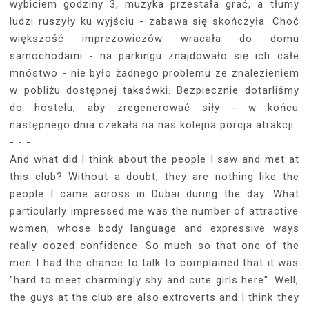
wybiciem godziny 3, muzyka przestała grać, a tłumy
ludzi ruszyły ku wyjściu - zabawa się skończyła. Choć
większość imprezowiczów wracała do domu
samochodami - na parkingu znajdowało się ich całe
mnóstwo - nie było żadnego problemu ze znalezieniem
w pobliżu dostępnej taksówki. Bezpiecznie dotarliśmy
do hostelu, aby zregenerować siły - w końcu
następnego dnia czekała na nas kolejna porcja atrakcji.
- - -
And what did I think about the people I saw and met at
this club? Without a doubt, they are nothing like the
people I came across in Dubai during the day. What
particularly impressed me was the number of attractive
women, whose body language and expressive ways
really oozed confidence. So much so that one of the
men I had the chance to talk to complained that it was
"hard to meet charmingly shy and cute girls here". Well,
the guys at the club are also extroverts and I think they