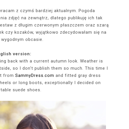
owracam z czymś bardziej aktualnym. Pogoda
ia zdjęć na zewnątrz, dlatego publikuję ich tak
RÓTKA SKÓRZANA
RAME - MY NEW
TOWY STANIK,
STAJĄ MOJE
RÓŻOWY SWETER Z DEKOLTEM,
MY 34TH BIRTHDAY! FEELING
NIEZNANE OBLICZE LUWRU:
WIZYTA W POZNAŃSKIEJ
JAKIEGO SZA
WIZYTA W KU
2025 - THE
CZERWONA
JE + 100 ZŁ DO
PHOTOBOOK
KA, CZARNE
EGGINSY I
PRACOWNI FRYZJERSKIEJ CUT
SZARA SPÓDNICZKA I CZARNE
DLACZEGO MONA LISA STAŁA
MORE ME THAN EVER :)
FALBANAMI, C
CZYM MALUJĘ
PHOTOS ON 
LAFAYETT
zestaw z długim czerwonym płaszczem oraz szarą
HIRT Z NAPISEM
ILKI + PIOSENKI,
IA W SERWISIE
RAJSTOPY + PIOSENKI, KTÓRYMI
SIĘ SŁAWNA I KOGO ZASTĄPIŁA
CUT
I SZPILKI + P
WŁOSY? PRO
EKSKLUZYW
ek czy kozaków, wyjątkowo zdecydowałam się na
NĘ SIĘ Z WAMI
RBNB
PRAGNĘ SIĘ Z WAMI PODZIELIĆ
WENUS Z MILO?
PRAGNĘ SIĘ Z
NIEZAPOMNI
POL
a wygodnym obcasie.
IELIĆ
PANORAM
glish version:
ng back with a current autumn look. Weather is
tside, so I don't publish them so much. This time I
at from
SammyDress.com
and fitted gray dress
 heels or long boots, exceptionally I decided on
table suede shoes.