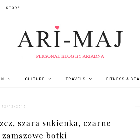
STORE
ON
CULTURE
TRAVELS
FITNESS & BE
12/12/2016
zcz, szara sukienka, czarne
i zamszowe botki