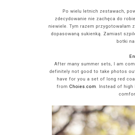
EVENTS
Po wielu letnich zestawach, p
zdecydowanie nie zachęca do robien
SZARY TOP, K
INSIDE HER F
BIAŁY SPOR
GDZIE POW
BUDUAROWE SES
SENSUAL 
SPÓDNICZ
CZARNE L
niewiele. Tym razem przygotowałam 
GRANATOWY T-S
RAJSTOPY I SZP
WYKORZYSTAN
dopasowaną sukienką. Zamiast szpil
KTÓRYMI PRAG
AI
botki n
PODZ
En
After many summer sets, I am comi
definitely not good to take photos ou
have for you a set of long red co
from
Choies.com
. Instead of high
comfor