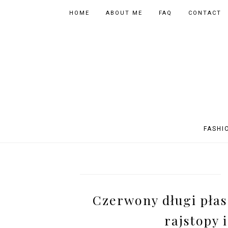
HOME
ABOUT ME
FAQ
CONTACT
FASHI
OUTFITS
POLAND
FITNESS
MUSIC
SPORTY OUTFITS
EUROPE
BOOKS
TIPS
Czerwony długi płas
SHOPPING
BEAUTY
EVENTS
ASIA
rajstopy 
INSTAGRAM MIX
PHOTOGRAPHY