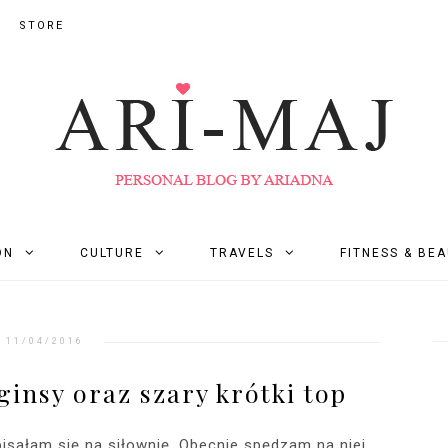
STORE
ON
CULTURE
TRAVELS
FITNESS & BE
11/04/2016
insy oraz szary krótki top
pisałam się na siłownię. Obecnie spędzam na niej