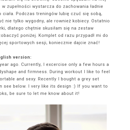
 to w zupełności wystarcza do zachowania ładnie
 ciała. Podczas treningów lubię czuć się sobą,
RÓTKA SKÓRZANA
RAME - MY NEW
TOWY STANIK,
STAJĄ MOJE
RÓŻOWY SWETER Z DEKOLTEM,
MY 34TH BIRTHDAY! FEELING
NIEZNANE OBLICZE LUWRU:
WIZYTA W POZNAŃSKIEJ
JAKIEGO SZA
WIZYTA W KU
2025 - THE
CZERWONA
ć nie tylko wygodny, ale rownież kobiecy. Ostatnio
JE + 100 ZŁ DO
PHOTOBOOK
KA, CZARNE
EGGINSY I
PRACOWNI FRYZJERSKIEJ CUT
SZARA SPÓDNICZKA I CZARNE
DLACZEGO MONA LISA STAŁA
MORE ME THAN EVER :)
FALBANAMI, C
CZYM MALUJĘ
PHOTOS ON 
LAFAYETT
ki, dlatego chętnie skusiłam się na zestaw
HIRT Z NAPISEM
ILKI + PIOSENKI,
IA W SERWISIE
RAJSTOPY + PIOSENKI, KTÓRYMI
SIĘ SŁAWNA I KOGO ZASTĄPIŁA
CUT
I SZPILKI + P
WŁOSY? PRO
EKSKLUZYW
zobaczyć poniżej. Komplet od razu przypadł mi do
NĘ SIĘ Z WAMI
RBNB
PRAGNĘ SIĘ Z WAMI PODZIELIĆ
WENUS Z MILO?
PRAGNĘ SIĘ Z
NIEZAPOMNI
POL
IELIĆ
PANORAM
ęcej sportowych sesji, koniecznie dajcie znać!
glish version:
year ago. Currently, I excercise only a few hours a
dyshape and firmness. During workout I like to feel
rtable and sexy. Recently I bought a grey set
 see below. I very like its design :) If you want to
ks, be sure to let me know about it!