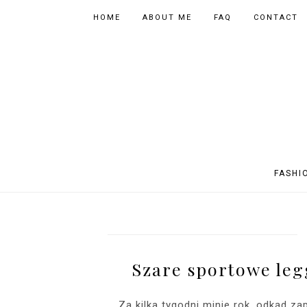
HOME
ABOUT ME
FAQ
CONTACT
FASHI
OUTFITS
POLAND
FITNESS
MUSIC
SPORTY OUTFITS
EUROPE
BOOKS
TIPS
Szare sportowe legg
SHOPPING
BEAUTY
EVENTS
ASIA
INSTAGRAM MIX
PHOTOGRAPHY
Za kilka tygodni minie rok, odkąd za