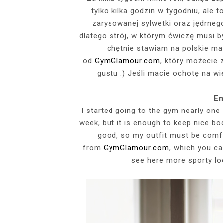
tylko kilka godzin w tygodniu, ale
EVENTS
zarysowanej sylwetki oraz jędrnego
SZARY TOP, K
INSIDE HER F
BIAŁY SPOR
GDZIE POW
dlatego strój, w którym ćwiczę musi by
BUDUAROWE SES
SENSUAL 
SPÓDNICZ
CZARNE L
chętnie stawiam na polskie mar
GRANATOWY T-S
RAJSTOPY I SZP
WYKORZYSTAN
od
GymGlamour.com
, który możecie 
KTÓRYMI PRAG
AI
PODZ
gustu :) Jeśli macie ochotę na wi
En
I started going to the gym nearly one 
week, but it is enough to keep nice bo
good, so my outfit must be comfo
from
GymGlamour.com
, which you can
see here more sporty loo