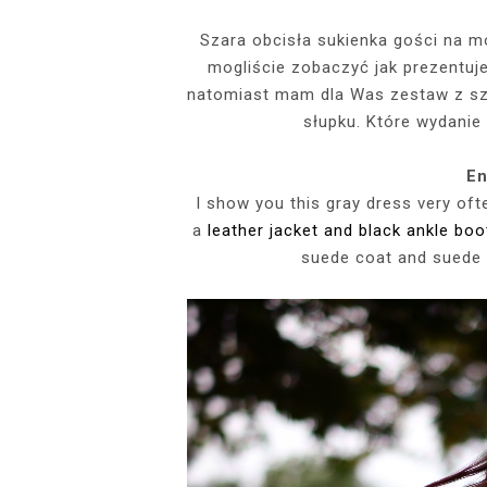
EVENTS
Szara obcisła sukienka gości na m
mogliście zobaczyć jak prezentuj
SZARY TOP, K
INSIDE HER F
BIAŁY SPOR
GDZIE POW
BUDUAROWE SES
SENSUAL 
SPÓDNICZ
CZARNE L
natomiast mam dla Was zestaw z 
GRANATOWY T-S
RAJSTOPY I SZP
WYKORZYSTAN
słupku. Które wydanie
KTÓRYMI PRAG
AI
PODZ
En
I show you this gray dress very oft
a
leather jacket and black ankle boo
suede coat and suede