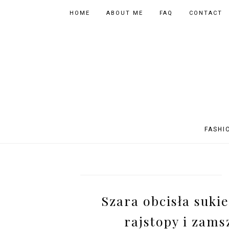
HOME
ABOUT ME
FAQ
CONTACT
FASHI
OUTFITS
POLAND
FITNESS
MUSIC
SPORTY OUTFITS
EUROPE
BOOKS
TIPS
Szara obcisła sukie
SHOPPING
BEAUTY
EVENTS
ASIA
rajstopy i zams
INSTAGRAM MIX
PHOTOGRAPHY