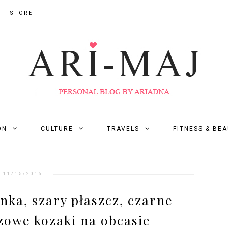
STORE
ON
CULTURE
TRAVELS
FITNESS & BE
11/15/2016
nka, szary płaszcz, czarne
zowe kozaki na obcasie