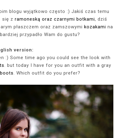
oim blogu wyjątkowo często :) Jakiś czas temu
e się z
ramoneską oraz czarnymi botkami
, dziś
RÓTKA SKÓRZANA
RAME - MY NEW
TOWY STANIK,
STAJĄ MOJE
RÓŻOWY SWETER Z DEKOLTEM,
MY 34TH BIRTHDAY! FEELING
NIEZNANE OBLICZE LUWRU:
WIZYTA W POZNAŃSKIEJ
JAKIEGO SZA
WIZYTA W KU
2025 - THE
CZERWONA
JE + 100 ZŁ DO
PHOTOBOOK
KA, CZARNE
EGGINSY I
PRACOWNI FRYZJERSKIEJ CUT
SZARA SPÓDNICZKA I CZARNE
DLACZEGO MONA LISA STAŁA
MORE ME THAN EVER :)
FALBANAMI, C
CZYM MALUJĘ
PHOTOS ON 
LAFAYETT
szarym płaszczem oraz zamszowymi
kozakami
na
HIRT Z NAPISEM
ILKI + PIOSENKI,
IA W SERWISIE
RAJSTOPY + PIOSENKI, KTÓRYMI
SIĘ SŁAWNA I KOGO ZASTĄPIŁA
CUT
I SZPILKI + P
WŁOSY? PRO
EKSKLUZYW
 bardziej przypadło Wam do gustu?
NĘ SIĘ Z WAMI
RBNB
PRAGNĘ SIĘ Z WAMI PODZIELIĆ
WENUS Z MILO?
PRAGNĘ SIĘ Z
NIEZAPOMNI
POL
IELIĆ
PANORAM
glish version:
en :) Some time ago you could see the look with
ts
. but today I have for you an outfit with a gray
boots
. Which outfit do you prefer?