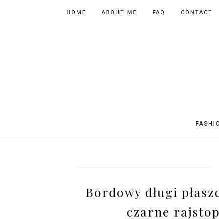
HOME
ABOUT ME
FAQ
CONTACT
FASHI
OUTFITS
POLAND
FITNESS
MUSIC
SPORTY OUTFITS
EUROPE
BOOKS
TIPS
Bordowy długi płaszc
SHOPPING
BEAUTY
EVENTS
ASIA
czarne rajstop
INSTAGRAM MIX
PHOTOGRAPHY