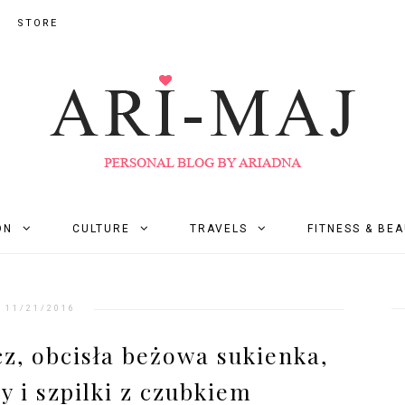
STORE
ON
CULTURE
TRAVELS
FITNESS & BE
11/21/2016
z, obcisła beżowa sukienka,
y i szpilki z czubkiem