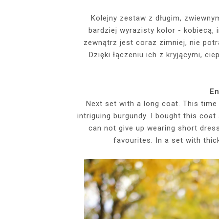
EVENTS
Kolejny zestaw z długim, zwiewn
bardziej wyrazisty kolor - kobiecą,
SZARY TOP, K
INSIDE HER F
BIAŁY SPOR
GDZIE POW
BUDUAROWE SES
SENSUAL 
SPÓDNICZ
CZARNE L
zewnątrz jest coraz zimniej, nie pot
GRANATOWY T-S
RAJSTOPY I SZP
WYKORZYSTAN
Dzięki łączeniu ich z kryjącymi, ci
KTÓRYMI PRAG
AI
PODZ
En
Next set with a long coat. This time
intriguing burgundy. I bought this coat
can not give up wearing short dres
favourites. In a set with thi