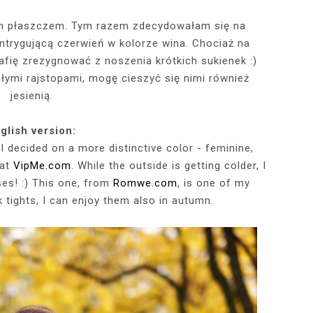
ym płaszczem. Tym razem zdecydowałam się na
 intrygującą czerwień w kolorze wina. Chociaż na
RÓTKA SKÓRZANA
RAME - MY NEW
TOWY STANIK,
STAJĄ MOJE
RÓŻOWY SWETER Z DEKOLTEM,
MY 34TH BIRTHDAY! FEELING
NIEZNANE OBLICZE LUWRU:
WIZYTA W POZNAŃSKIEJ
JAKIEGO SZA
WIZYTA W KU
2025 - THE
CZERWONA
JE + 100 ZŁ DO
PHOTOBOOK
KA, CZARNE
EGGINSY I
PRACOWNI FRYZJERSKIEJ CUT
SZARA SPÓDNICZKA I CZARNE
DLACZEGO MONA LISA STAŁA
MORE ME THAN EVER :)
FALBANAMI, C
CZYM MALUJĘ
PHOTOS ON 
LAFAYETT
rafię zrezygnować z noszenia krótkich sukienek :)
HIRT Z NAPISEM
ILKI + PIOSENKI,
IA W SERWISIE
RAJSTOPY + PIOSENKI, KTÓRYMI
SIĘ SŁAWNA I KOGO ZASTĄPIŁA
CUT
I SZPILKI + P
WŁOSY? PRO
EKSKLUZYW
epłymi rajstopami, mogę cieszyć się nimi również
NĘ SIĘ Z WAMI
RBNB
PRAGNĘ SIĘ Z WAMI PODZIELIĆ
WENUS Z MILO?
PRAGNĘ SIĘ Z
NIEZAPOMNI
POL
jesienią.
IELIĆ
PANORAM
glish version:
 I decided on a more distinctive color - feminine,
 at
VipMe.com
. While the outside is getting colder, I
ses! :) This one, from
Romwe.com
, is one of my
ck tights, I can enjoy them also in autumn.