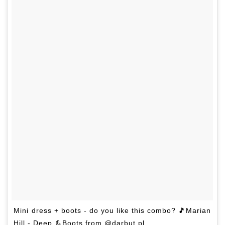
Mini dress + boots - do you like this combo? 🎵Marian
Hill - Deep 👢Boots from @darbut.pl