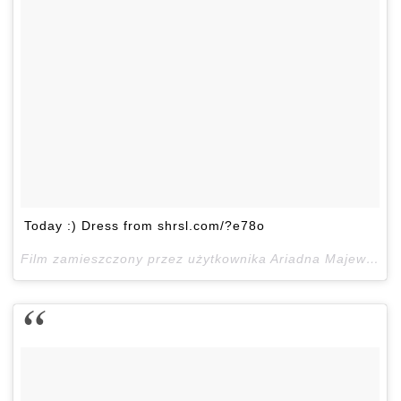
Today :) Dress from shrsl.com/?e78o
Film zamieszczony przez użytkownika Ariadna Majewska (@ari_maj)