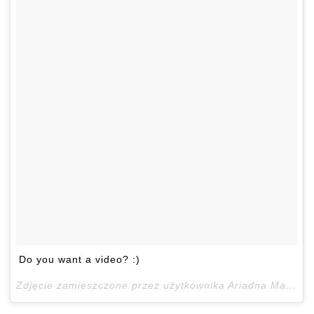
Do you want a video? :)
Zdjęcie zamieszczone przez użytkownika Ariadna Majewska (@ari_maj)