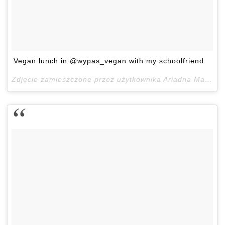
Vegan lunch in @wypas_vegan with my schoolfriend
Zdjęcie zamieszczone przez użytkownika Ariadna Majewska (@ari_maj)