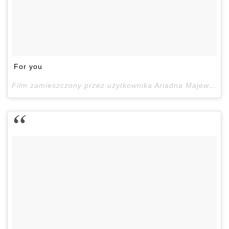
For you
Film zamieszczony przez użytkownika Ariadna Majewska (@ari_maj)