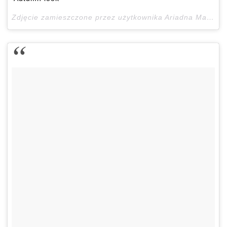
Zdjęcie zamieszczone przez użytkownika Ariadna Majewska (@ari_maj)