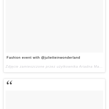
Fashion event with @julietteinwonderland
Zdjęcie zamieszczone przez użytkownika Ariadna Majewska (@ari_maj)