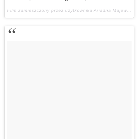
Film zamieszczony przez użytkownika Ariadna Majewska (@ari_maj)