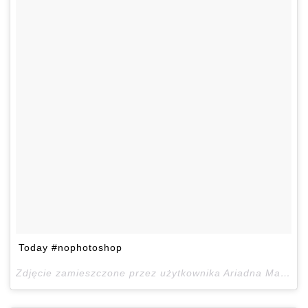
Today #nophotoshop
Zdjęcie zamieszczone przez użytkownika Ariadna Majewska (@ari_maj)