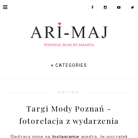
≡
≡ CATEGORIES
9/01/2016
Targi Mody Poznań -
fotorelacja z wydarzenia
Śledzący mnie na
Instagramie
wiedzą, że początek