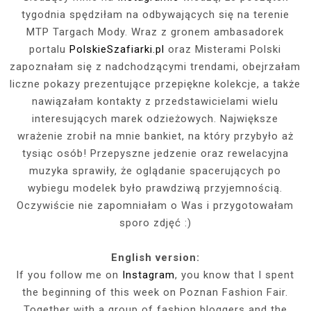
tygodnia spędziłam na odbywających się na terenie
MTP Targach Mody. Wraz z gronem ambasadorek
portalu
PolskieSzafiarki.pl
oraz Misterami Polski
zapoznałam się z nadchodzącymi trendami, obejrzałam
liczne pokazy prezentujące przepiękne kolekcje, a także
nawiązałam kontakty z przedstawicielami wielu
interesujących marek odzieżowych. Największe
wrażenie zrobił na mnie bankiet, na który przybyło aż
tysiąc osób! Przepyszne jedzenie oraz rewelacyjna
muzyka sprawiły, że oglądanie spacerujących po
wybiegu modelek było prawdziwą przyjemnością.
Oczywiście nie zapomniałam o Was i przygotowałam
sporo zdjęć :)
English version:
If you follow me on
Instagram
, you know that I spent
the beginning of this week on Poznan Fashion Fair.
Together with a group of fashion bloggers and the