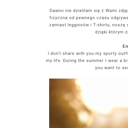
EVENTS
Dawno nie dzieliłam się z Wami zdj
fizyczna od pewnego czasu odgrywa 
SZARY TOP, K
INSIDE HER F
BIAŁY SPOR
GDZIE POW
BUDUAROWE SES
SENSUAL 
SPÓDNICZ
CZARNE L
zamiast legginsów i T-shirtu, noszę
GRANATOWY T-S
RAJSTOPY I SZP
WYKORZYSTAN
dzięki którym ż
KTÓRYMI PRAG
AI
PODZ
En
I don't share with you my sporty outfi
my life. During the summer I wear a br
you want to se