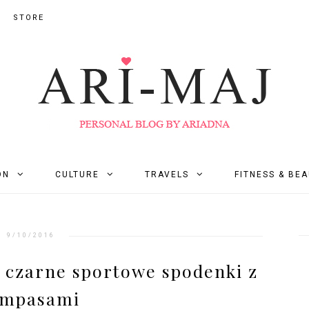
STORE
ON
CULTURE
TRAVELS
FITNESS & BE
9/10/2016
i czarne sportowe spodenki z
ampasami