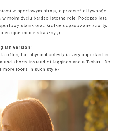
ęciami w sportowym stroju, a przecież aktywność
w moim życiu bardzo istotną rolę. Podczas lata
RÓTKA SKÓRZANA
RAME - MY NEW
TOWY STANIK,
STAJĄ MOJE
RÓŻOWY SWETER Z DEKOLTEM,
MY 34TH BIRTHDAY! FEELING
NIEZNANE OBLICZE LUWRU:
WIZYTA W POZNAŃSKIEJ
JAKIEGO SZA
WIZYTA W KU
2025 - THE
CZERWONA
JE + 100 ZŁ DO
PHOTOBOOK
KA, CZARNE
EGGINSY I
PRACOWNI FRYZJERSKIEJ CUT
SZARA SPÓDNICZKA I CZARNE
DLACZEGO MONA LISA STAŁA
MORE ME THAN EVER :)
FALBANAMI, C
CZYM MALUJĘ
PHOTOS ON 
LAFAYETT
 sportowy stanik oraz krótkie dopasowane szorty,
HIRT Z NAPISEM
ILKI + PIOSENKI,
IA W SERWISIE
RAJSTOPY + PIOSENKI, KTÓRYMI
SIĘ SŁAWNA I KOGO ZASTĄPIŁA
CUT
I SZPILKI + P
WŁOSY? PRO
EKSKLUZYW
aden upał mi nie straszny ;)
NĘ SIĘ Z WAMI
RBNB
PRAGNĘ SIĘ Z WAMI PODZIELIĆ
WENUS Z MILO?
PRAGNĘ SIĘ Z
NIEZAPOMNI
POL
IELIĆ
PANORAM
glish version:
ts often, but physical activity is very important in
a and shorts instead of leggings and a T-shirt . Do
e more looks in such style?