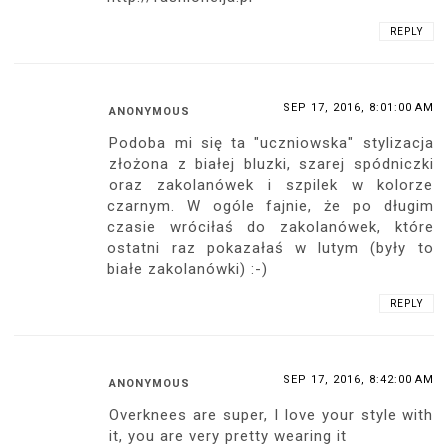
REPLY
SEP 17, 2016, 8:01:00 AM
ANONYMOUS
Podoba mi się ta "uczniowska" stylizacja
złożona z białej bluzki, szarej spódniczki
oraz zakolanówek i szpilek w kolorze
czarnym. W ogóle fajnie, że po długim
czasie wróciłaś do zakolanówek, które
ostatni raz pokazałaś w lutym (były to
białe zakolanówki) :-)
REPLY
SEP 17, 2016, 8:42:00 AM
ANONYMOUS
Overknees are super, I love your style with
it, you are very pretty wearing it