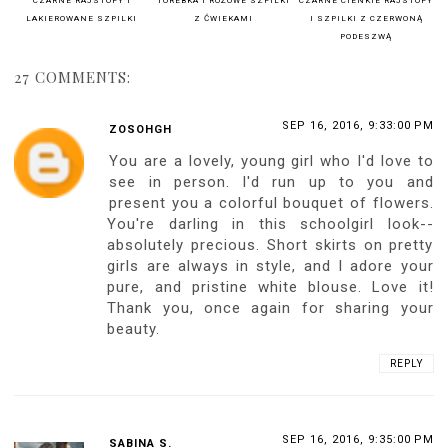
CZARNE RAJSTOPY I
TOREBKA I RÓŻOWE SZPILKI
CZARNE CIENKIE RAJSTOPY
LAKIEROWANE SZPILKI
Z ĆWIEKAMI
I SZPILKI Z CZERWONĄ
PODESZWĄ
27 COMMENTS:
SEP 16, 2016, 9:33:00 PM
ZOSOHGH
You are a lovely, young girl who I'd love to
see in person. I'd run up to you and
present you a colorful bouquet of flowers.
You're darling in this schoolgirl look--
absolutely precious. Short skirts on pretty
girls are always in style, and I adore your
pure, and pristine white blouse. Love it!
Thank you, once again for sharing your
beauty.
REPLY
SEP 16, 2016, 9:35:00 PM
SABINA S.