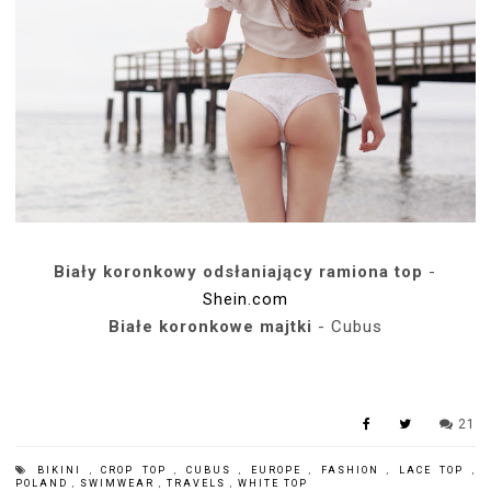
Biały koronkowy odsłaniający ramiona top
-
Shein.com
Białe koronkowe majtki
- Cubus
21
BIKINI
,
CROP TOP
,
CUBUS
,
EUROPE
,
FASHION
,
LACE TOP
,
POLAND
,
SWIMWEAR
,
TRAVELS
,
WHITE TOP