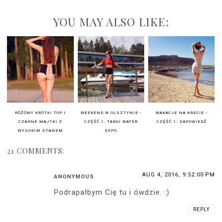
YOU MAY ALSO LIKE:
RÓŻÓWY KRÓTKI TOP I
WEEKEND W OLSZTYNIE -
WAKACJE NA KRECIE -
CZARNE MAJTKI Z
CZĘŚĆ 1: TARGI WATER
CZĘŚĆ 1: ZAPOWIEDŹ
WYSOKIM STANEM
EXPO
21 COMMENTS:
AUG 4, 2016, 9:52:00 PM
ANONYMOUS
Podrapałbym Cię tu i ówdzie. :)
REPLY