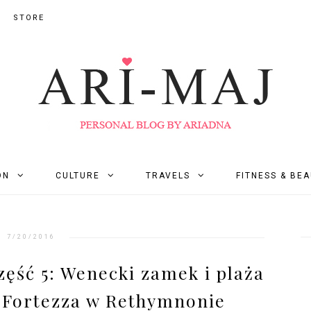
STORE
ON
CULTURE
TRAVELS
FITNESS & BE
7/20/2016
zęść 5: Wenecki zamek i plaża
 Fortezza w Rethymnonie