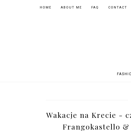
HOME
ABOUT ME
FAQ
CONTACT
FASHI
OUTFITS
POLAND
FITNESS
MUSIC
SPORTY OUTFITS
EUROPE
BOOKS
TIPS
Wakacje na Krecie - c
SHOPPING
BEAUTY
EVENTS
ASIA
Frangokastello &
INSTAGRAM MIX
PHOTOGRAPHY