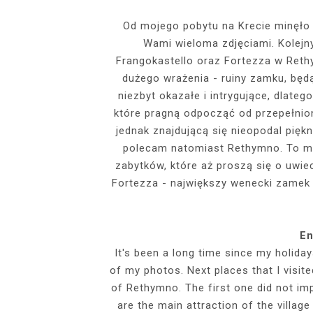
EVENTS
Od mojego pobytu na Krecie minęło j
Wami wieloma zdjęciami. Kolejny
SZARY TOP, K
INSIDE HER F
BIAŁY SPOR
GDZIE POW
BUDUAROWE SES
SENSUAL 
SPÓDNICZ
CZARNE L
Frangokastello oraz Fortezza w Rethy
GRANATOWY T-S
RAJSTOPY I SZP
WYKORZYSTAN
dużego wrażenia - ruiny zamku, będ
KTÓRYMI PRAG
AI
niezbyt okazałe i intrygujące, dlateg
PODZ
które pragną odpocząć od przepełnio
jednak znajdującą się nieopodal pięk
polecam natomiast Rethymno. To ma
zabytków, które aż proszą się o uwie
Fortezza - największy wenecki zamek 
En
It's been a long time since my holiday
of my photos. Next places that I visit
of Rethymno. The first one did not im
are the main attraction of the villag