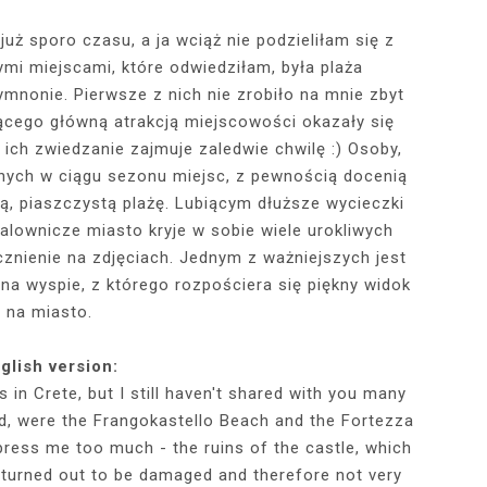
uż sporo czasu, a ja wciąż nie podzieliłam się z
mi miejscami, które odwiedziłam, była plaża
RÓTKA SKÓRZANA
RAME - MY NEW
TOWY STANIK,
STAJĄ MOJE
RÓŻOWY SWETER Z DEKOLTEM,
MY 34TH BIRTHDAY! FEELING
NIEZNANE OBLICZE LUWRU:
WIZYTA W POZNAŃSKIEJ
JAKIEGO SZA
WIZYTA W KU
2025 - THE
CZERWONA
JE + 100 ZŁ DO
PHOTOBOOK
KA, CZARNE
EGGINSY I
PRACOWNI FRYZJERSKIEJ CUT
SZARA SPÓDNICZKA I CZARNE
DLACZEGO MONA LISA STAŁA
MORE ME THAN EVER :)
FALBANAMI, C
CZYM MALUJĘ
PHOTOS ON 
LAFAYETT
mnonie. Pierwsze z nich nie zrobiło na mnie zbyt
HIRT Z NAPISEM
ILKI + PIOSENKI,
IA W SERWISIE
RAJSTOPY + PIOSENKI, KTÓRYMI
SIĘ SŁAWNA I KOGO ZASTĄPIŁA
CUT
I SZPILKI + P
WŁOSY? PRO
EKSKLUZYW
ącego główną atrakcją miejscowości okazały się
NĘ SIĘ Z WAMI
RBNB
PRAGNĘ SIĘ Z WAMI PODZIELIĆ
WENUS Z MILO?
PRAGNĘ SIĘ Z
NIEZAPOMNI
POL
o ich zwiedzanie zajmuje zaledwie chwilę :) Osoby,
IELIĆ
PANORAM
nych w ciągu sezonu miejsc, z pewnością docenią
ną, piaszczystą plażę. Lubiącym dłuższe wycieczki
lownicze miasto kryje w sobie wiele urokliwych
cznienie na zdjęciach. Jednym z ważniejszych jest
na wyspie, z którego rozpościera się piękny widok
na miasto.
glish version:
s in Crete, but I still haven't shared with you many
ed, were the Frangokastello Beach and the Fortezza
press me too much - the ruins of the castle, which
e turned out to be damaged and therefore not very