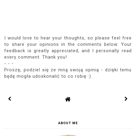
W sumie racja, ale nie zawsze
człowiek przewidzi co będzie dalej ;-)
A buty straszne. Podtrzymam swoją
opinię. A co mi tam!
mrcn
REPLY
JUL 6, 2016, 8:31:00 PM
EV DAILY
Piękna sukienka <3
www.evdaily.blogspot.com
REPLY