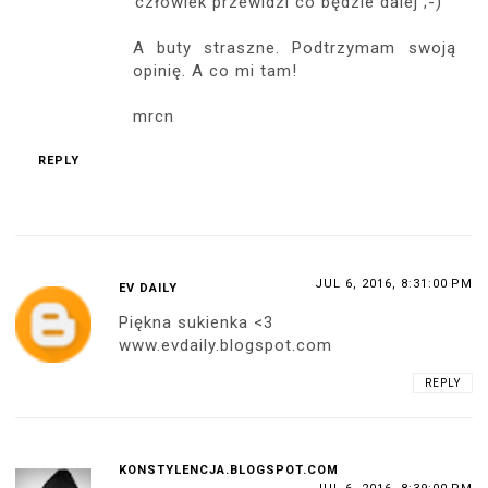
REPLY
JUL 6, 2016, 5:52:00 PM
BEAUTYFROMMADELINE
Też bardzo podobają mi się bluzki i
sukienki z odkrytymi ramionami, a Twoja
jest śliczna;)
REPLY
JUL 6, 2016, 6:26:00 PM
BEAUTIFUL DUTY
wow chcę taką hispzankę ;D
REPLY
JUL 6, 2016, 6:51:00 PM
ANONYMOUS