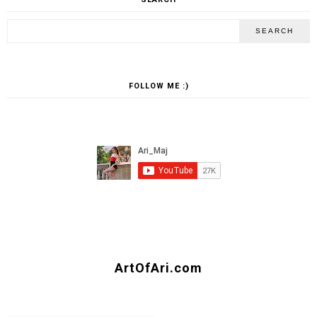
ABOUT ME
Ambassador of natural femininity. Photographer creating
my own photoshoots. Author of sensual photobooks sold
worldwide. Poznań, Poland.
-->
Contact
-->Follow me on
Instagram