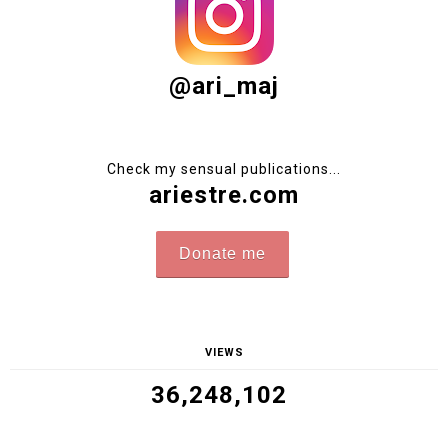
amelia-bloog.blogspot.com
REPLY
JUL 7, 2016, 7:53:00 AM
ANONYMOUS
Piękna ta błękitna sukienka z falbaną,
uważam też, że twoje sandały na obcasie
pasują do tej sukienki :-)
REPLY
JUL 7, 2016, 5:34:00 PM
JOINTY&CROISSANTY
śliczna sukienka:)
REPLY