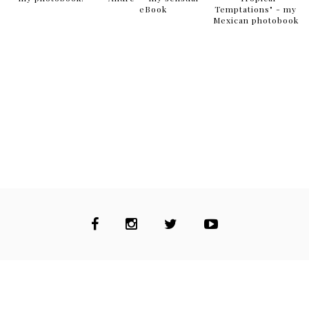
Check my sensual publications...
ariestre.com
Donate me
VIEWS
36,248,102
POPULAR POSTS