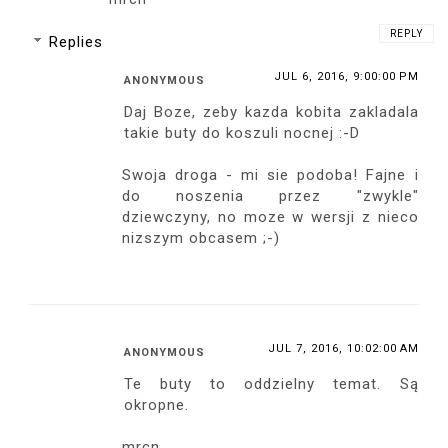
Błękitna sukienka z falbaną
-
Choies.com
Czarne sandały na platformie
- Xin Lu
Złoty zegarek na czarnym pasku
-
Mockberg.com
21
ARAFEEL
,
BLACK BAG
,
BLACK HEELS
,
BLUE DRESS
,
CHOIES
,
FASHION
,
MINI DRESS
,
MOCKBERG
,
XIN LU