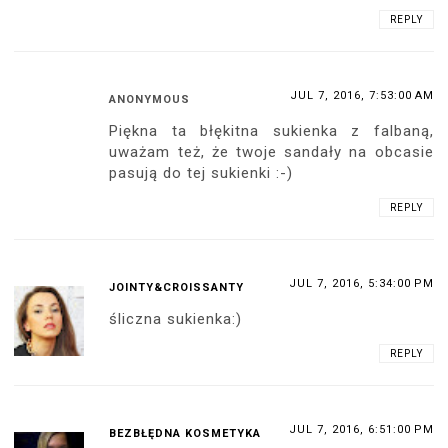
okropne.
mrcn
JUL 7, 2016, 2:26:00 PM
ANONYMOUS
Buty mi nie przeszkadzają. Fajnie się
parują z torebką. Sukienka skolei
troche piżamowa i nie będę ukrywał że
też od razu nasuwa mi na myśl
fantazje łóżkowe, bo taka
sukienkopiżama to całkiem całkiem
wygodna sprawa jeśli o to chodzi ;-)
JUL 7, 2016, 10:30:00 PM
ANONYMOUS