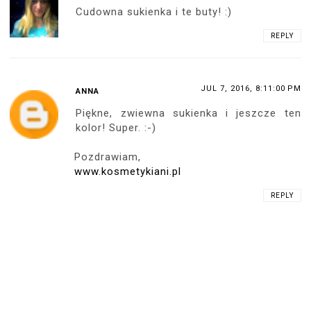
W kwestii spraw łóżkowych - nawet nie
wiesz co takie buty potrafią zrobić z
kołdrą... ;-) A na pewno nie nadają się
do chodzenia.
mrcn
JUL 7, 2016, 10:41:00 PM
ANONYMOUS
Koldra jest bezuzyteczna w takich
momentach, dobrze sie jej pozbyc za
wczasu by byla bezpieczna... ;-) A buty
- niech zostaja do konca! :-D
JUL 8, 2016, 2:34:00 PM
ANONYMOUS