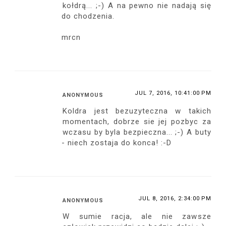
JUL 6, 2016, 3:51:00 PM
VEREEBENART
ta falbanka wygląda znakomicie;)
REPLY
JUL 6, 2016, 4:15:00 PM
MIS MARLI
Jakie szpilki <3 Piękna stylizacja :)
Zakochana jestem tym trendzie na odkryte
ramiona :)
REPLY
JUL 6, 2016, 4:20:00 PM
UNKNOWN
Przepięknie wyglądasz! :)