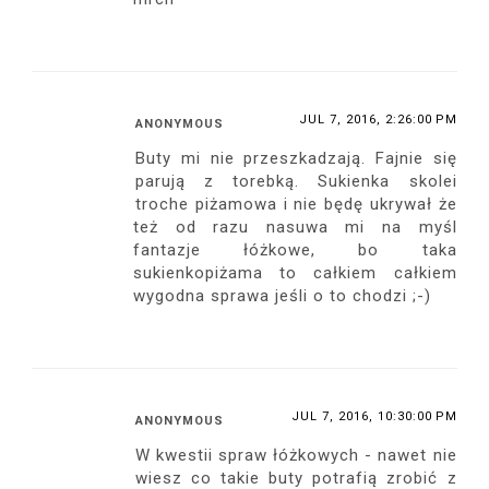
YOU MAY ALSO LIKE:
RÓŻOWA KOKTAJLOWA
BORDOWA KRÓTKA
ŻÓŁTA NEONOWA SUKIENKA,
SUKIENKA, CZARNE
SUKIENKA, CZARNE
PLASTIKOWA TOREBKA I
SANDAŁY NA OBCASIE I
SANDAŁY NA OBCASIE I
CZARNE SANDAŁY NA
MAŁA TOREBKA
BEŻOWE SKARPETKI
WYSOKIM OBCASIE
21 COMMENTS:
JUL 6, 2016, 3:50:00 PM
SABINA S.
prześliczna sukienka! :)
REPLY