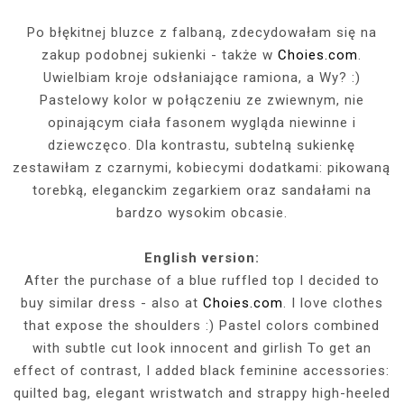
Po błękitnej bluzce z falbaną, zdecydowałam się na
zakup podobnej sukienki - także w
Choies.com
.
Uwielbiam kroje odsłaniające ramiona, a Wy? :)
Pastelowy kolor w połączeniu ze zwiewnym, nie
opinającym ciała fasonem wygląda niewinne i
dziewczęco. Dla kontrastu, subtelną sukienkę
zestawiłam z czarnymi, kobiecymi dodatkami: pikowaną
torebką, eleganckim zegarkiem oraz sandałami na
bardzo wysokim obcasie.
English version:
After the purchase of a blue ruffled top I decided to
buy similar dress - also at
Choies.com
. I love clothes
that expose the shoulders :) Pastel colors combined
with subtle cut look innocent and girlish To get an
effect of contrast, I added black feminine accessories:
quilted bag, elegant wristwatch and strappy high-heeled