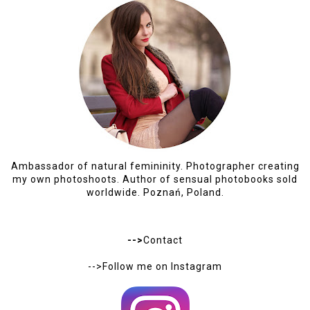
KONSTYLENCJA.BLOGSPOT.COM
JUL 6, 2016, 8:39:00 PM
mam taka sama
sukieneczke ;) ten sam fasonik
www.konstylencja.com
REPLY
JUL 6, 2016, 9:27:00 PM
KATY MAGE
Lovely dress!
Dare 2 Wear
REPLY
JUL 6, 2016, 11:10:00 PM
UNKNOWN
Aaaa jak cudownie to wygląda <3