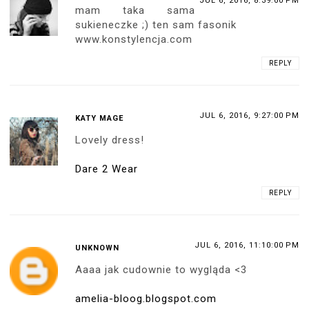
Koszula nocna...
mrcn
REPLY
Replies
JUL 6, 2016, 9:00:00 PM
ANONYMOUS
Daj Boze, zeby kazda kobita zakladala
takie buty do koszuli nocnej :-D
Swoja droga - mi sie podoba! Fajne i
do noszenia przez "zwykle"
dziewczyny, no moze w wersji z nieco
nizszym obcasem ;-)
JUL 7, 2016, 10:02:00 AM
ANONYMOUS
Te buty to oddzielny temat. Są