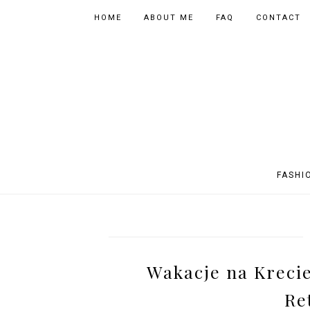
HOME
ABOUT ME
FAQ
CONTACT
FASHI
OUTFITS
POLAND
FITNESS
MUSIC
SPORTY OUTFITS
EUROPE
BOOKS
TIPS
Wakacje na Krecie 
SHOPPING
BEAUTY
EVENTS
ASIA
Re
INSTAGRAM MIX
PHOTOGRAPHY