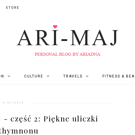
STORE
ON
CULTURE
TRAVELS
FITNESS & BE
6/01/2016
- część 2: Piękne uliczki
thymnonu