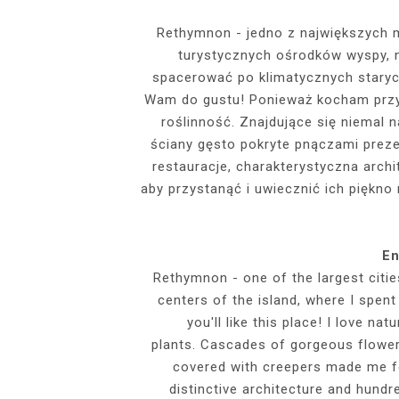
EVENTS
Rethymnon - jedno z największych m
turystycznych ośrodków wyspy, na
SZARY TOP, K
INSIDE HER F
BIAŁY SPOR
GDZIE POW
BUDUAROWE SES
SENSUAL 
SPÓDNICZ
CZARNE L
spacerować po klimatycznych starych
GRANATOWY T-S
RAJSTOPY I SZP
WYKORZYSTAN
Wam do gustu! Ponieważ kocham przy
KTÓRYMI PRAG
AI
roślinność. Znajdujące się niemal 
PODZ
ściany gęsto pokryte pnączami preze
restauracje, charakterystyczna archi
aby przystanąć i uwiecznić ich piękno
En
Rethymnon - one of the largest citie
centers of the island, where I spent 
you'll like this place! I love n
plants. Cascades of gorgeous flower
covered with creepers made me fee
distinctive architecture and hund