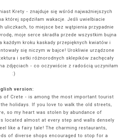
iast Krety - znajduje się wśród najważniejszych
 której spędziłam wakacje. Jeśli uwielbiacie
RÓTKA SKÓRZANA
RAME - MY NEW
TOWY STANIK,
STAJĄ MOJE
RÓŻOWY SWETER Z DEKOLTEM,
MY 34TH BIRTHDAY! FEELING
NIEZNANE OBLICZE LUWRU:
WIZYTA W POZNAŃSKIEJ
JAKIEGO SZA
WIZYTA W KU
2025 - THE
CZERWONA
JE + 100 ZŁ DO
PHOTOBOOK
KA, CZARNE
EGGINSY I
PRACOWNI FRYZJERSKIEJ CUT
SZARA SPÓDNICZKA I CZARNE
DLACZEGO MONA LISA STAŁA
MORE ME THAN EVER :)
FALBANAMI, C
CZYM MALUJĘ
PHOTOS ON 
LAFAYETT
 uliczkach, to miejsce bez wątpienia przypadnie
HIRT Z NAPISEM
ILKI + PIOSENKI,
IA W SERWISIE
RAJSTOPY + PIOSENKI, KTÓRYMI
SIĘ SŁAWNA I KOGO ZASTĄPIŁA
CUT
I SZPILKI + P
WŁOSY? PRO
EKSKLUZYW
rodę, moje serce skradła przede wszystkim bujna
NĘ SIĘ Z WAMI
RBNB
PRAGNĘ SIĘ Z WAMI PODZIELIĆ
WENUS Z MILO?
PRAGNĘ SIĘ Z
NIEZAPOMNI
POL
na każdym kroku kaskady przepięknych kwiatów i
IELIĆ
PANORAM
ntowały się niczym w bajce! Urokliwie urządzone
tektura i setki różnorodnych sklepików zachęcały
 na zdjęciach - co oczywiście z radością uczyniłam
:)
glish version:
s of Crete - is among the most important tourist
the holidays. If you love to walk the old streets,
ature, so my heart was stolen by abundance of
s located almost at every step and walls densely
l like a fairy tale! The charming restaurants,
reds of diverse shops encouraged to stop for a