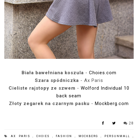
Biała bawełniana koszula
-
Choies.com
Szara spódniczka
- Ax Paris
Cieliste rajstopy ze szwem
-
Wolford Individual 10
back seam
Złoty zegarek na czarnym pasku
-
Mockberg.com
28
AX PARIS
,
CHOIES
,
FASHION
,
MOCKBERG
,
PERSUNMALL
,