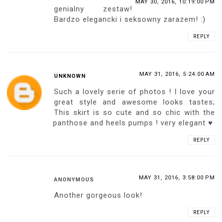
MAY 30, 2016, 10:19:00 PM
genialny zestaw!
Bardzo elegancki i seksowny zarazem! :)
REPLY
MAY 31, 2016, 5:24:00 AM
UNKNOWN
Such a lovely serie of photos ! I love your
great style and awesome looks tastes;
This skirt is so cute and so chic with the
panthose and heels pumps ! very elegant ♥
REPLY
MAY 31, 2016, 3:58:00 PM
ANONYMOUS
Another gorgeous look!
REPLY