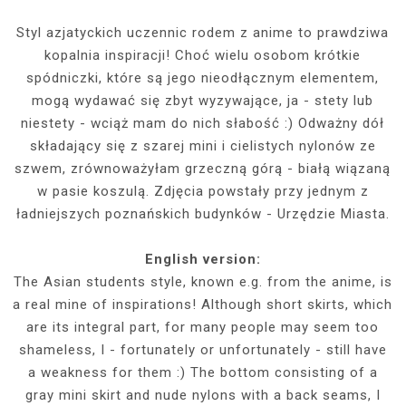
Styl azjatyckich uczennic rodem z anime to prawdziwa
kopalnia inspiracji! Choć wielu osobom krótkie
spódniczki, które są jego nieodłącznym elementem,
mogą wydawać się zbyt wyzywające, ja - stety lub
niestety - wciąż mam do nich słabość :) Odważny dół
składający się z szarej mini i cielistych nylonów ze
szwem, zrównoważyłam grzeczną górą - białą wiązaną
w pasie koszulą. Zdjęcia powstały przy jednym z
ładniejszych poznańskich budynków - Urzędzie Miasta.
English version:
The Asian students style, known e.g. from the anime, is
a real mine of inspirations! Although short skirts, which
are its integral part, for many people may seem too
shameless, I - fortunately or unfortunately - still have
a weakness for them :) The bottom consisting of a
gray mini skirt and nude nylons with a back seams, I