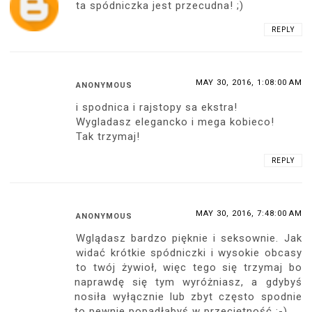
ta spódniczka jest przecudna! ;)
REPLY
MAY 30, 2016, 1:08:00 AM
ANONYMOUS
i spodnica i rajstopy sa ekstra!
Wygladasz elegancko i mega kobieco!
Tak trzymaj!
REPLY
MAY 30, 2016, 7:48:00 AM
ANONYMOUS
Wglądasz bardzo pięknie i seksownie. Jak
widać krótkie spódniczki i wysokie obcasy
to twój żywioł, więc tego się trzymaj bo
naprawdę się tym wyróżniasz, a gdybyś
nosiła wyłącznie lub zbyt często spodnie
to pewnie popadłabyś w przeciętność :-)