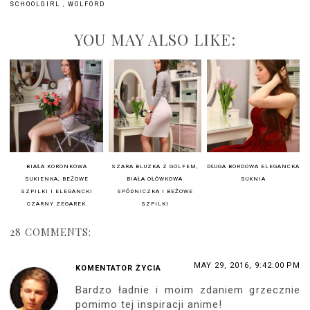
SCHOOLGIRL
,
WOLFORD
YOU MAY ALSO LIKE:
BIAŁA KORONKOWA
SZARA BLUZKA Z GOLFEM,
DŁUGA BORDOWA ELEGANCKA
SUKIENKA, BEŻOWE
BIAŁA OŁÓWKOWA
SUKNIA
SZPILKI I ELEGANCKI
SPÓDNICZKA I BEŻOWE
CZARNY ZEGAREK
SZPILKI
28 COMMENTS:
MAY 29, 2016, 9:42:00 PM
KOMENTATOR ŻYCIA
Bardzo ładnie i moim zdaniem grzecznie
pomimo tej inspiracji anime!