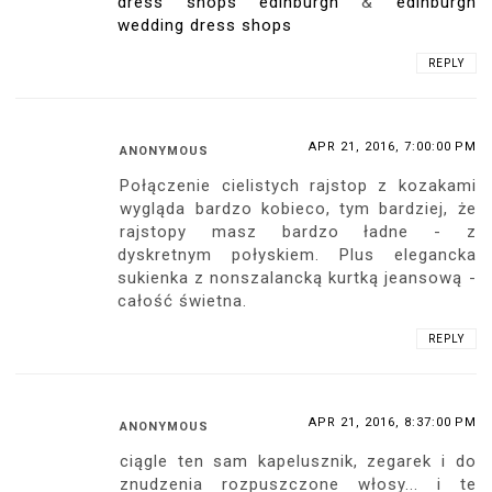
dress shops edinburgh
&
edinburgh
wedding dress shops
REPLY
APR 21, 2016, 7:00:00 PM
ANONYMOUS
Połączenie cielistych rajstop z kozakami
wygląda bardzo kobieco, tym bardziej, że
rajstopy masz bardzo ładne - z
dyskretnym połyskiem. Plus elegancka
sukienka z nonszalancką kurtką jeansową -
całość świetna.
REPLY
APR 21, 2016, 8:37:00 PM
ANONYMOUS
ciągle ten sam kapelusznik, zegarek i do
znudzenia rozpuszczone włosy... i te