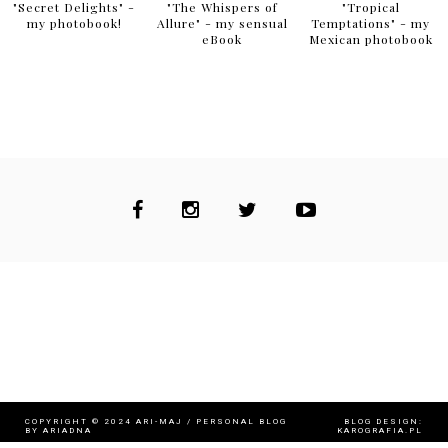
"Secret Delights" -
"The Whispers of
"Tropical
my photobook!
Allure" - my sensual
Temptations" - my
eBook
Mexican photobook
COPYRIGHT © 2024
ARI-MAJ / PERSONAL BLOG
BLOG DESIGN:
BY ARIADNA
KAROGRAFIA.PL