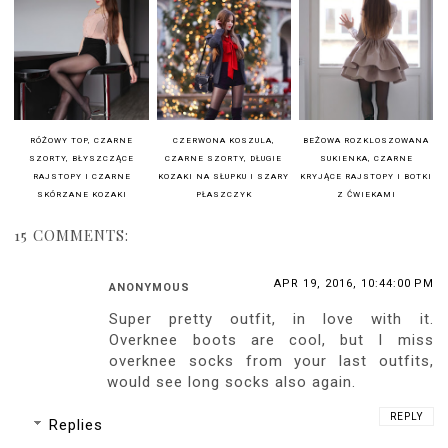
RÓŻOWY TOP, CZARNE
CZERWONA KOSZULA,
BEŻOWA ROZKLOSZOWANA
SZORTY, BŁYSZCZĄCE
CZARNE SZORTY, DŁUGIE
SUKIENKA, CZARNE
RAJSTOPY I CZARNE
KOZAKI NA SŁUPKU I SZARY
KRYJĄCE RAJSTOPY I BOTKI
SKÓRZANE KOZAKI
PŁASZCZYK
Z ĆWIEKAMI
15 COMMENTS:
APR 19, 2016, 10:44:00 PM
ANONYMOUS
Super pretty outfit, in love with it.
Overknee boots are cool, but I miss
overknee socks from your last outfits,
would see long socks also again.
REPLY
Replies